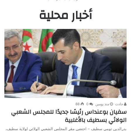
أخبار محلية
جادت
منذ يومين
0
88
سفيان بوعنداس رئيسًا جديدًا للمجلس الشعبي
الولائي بسطيف بالأغلبية
بدرالدين تومي سطيف – احتضن مقر المجلس الشعبي الولائي لولاية سطيف،