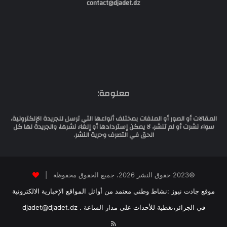
contact@djadet.dz
معلومة:
المقالات أو الصور أو الملفات بمختلف أنواعها التي ترسل للجريدة الإلكترونية،
سواء نشرت أو لم تنشر، لا يمكن إستردادها أو إلغاء نشرها، والجريدة لها كل
الحق في التصرف وحرية النشر.
©2023 حقوق النشر 2026، جميع الحقوق محفوظة |
موقع جادت نيوز :نشاط وطني معتمد من أوائل المواقع الإخبارية الالكترونية
في الجزائر،تغطية للأحداث على مدار الساعة . djadet@djadet.dz
RSS