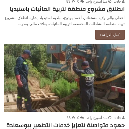
جادت
منذ أسبوع واحد
0
83
انطلاق مشروع منطقة لتربية المائيات باستيديا
أعطى والي ولاية مستغانم، أحمد بودوح، ببلدية استيديا، إشارة انطلاق مشروع
تهيئة منطقة النشاطات المخصصة لتربية المائيات، بغلاف مالي يقدر…
أكمل القراءة »
جادت
منذ أسبوع واحد
0
58
جهود متواصلة لتعزيز خدمات التطهير ببوسعادة