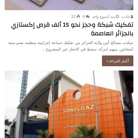
جادت
منذ أسبوع واحد
0
32
تفكيك شبكة وحجز نحو 15 ألف قرص إكستازي
بالجزائر العاصمة
تمكنت مصالح أمن ولاية الجزائر من تفكيك جماعة إجرامية منظمة تضم ستة
أشخاص، بينهم امرأة، تنشط في الاتجار غير المشروع…
أكمل القراءة »