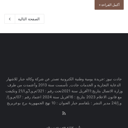
أكمل القراءة »
الصفحة التالية
جادت نيوز :جريدة يومية وطنية الكترونية تصدر عن شركة وكالة جبار للاشهار
الدعاية التجارية و الخدمات جادت, تأسست سنة 2013 وأعتمدت من طرف
وزارة الاتصال بتاريخ:11أفريل سنة 2021تحت رقم : 321/م,و,ا,ّو,ا/21 وتكيفت
مع قانون الاعلام 2023 بتاريخ : 16افريل سنة 2024 اعتماد رقم : 07/م,و,إ/
و,إ/24 مدير النشر : بلقاسم جبار العنوان : 10 نهج الجمهورية برج بوعريريج
RSS