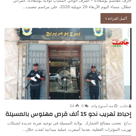
خارف بلقاسم بوسعادة – أشرف الوالي المنتدب لولاية بوسعادة، عمراني
عطال، مساء اليوم الأربعاء 29 جويلية 2026، على مراسم تنصيب…
أكمل القراءة »
جادت
منذ أسبوع واحد
0
34
إحباط تهريب نحو 15 ألف قرص مهلوس بالمسيلة
ب/ج نجحت مصالح الجمارك بولاية المسيلة في توجيه ضربة جديدة لشبكات
تهريب المؤثرات العقلية، بعدما أسفرت عملية ميدانية نُفذت خلال…