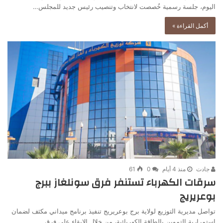
اليوم، جلسة رسمية خُصصت لانتخاب وتنصيب رئيس جديد للمجلس…
أكمل القراءة »
جادت
منذ 4 أيام
0
61
سرقات الكهرباء تستنفر فرق سونلغاز ببرج
بوعريريج
تواصل مديرية التوزيع لولاية برج بوعريريج تنفيذ برنامج ميداني مكثف لضمان
استمرارية التموين بالطاقة الكهربائية، من خلال الإبقاء على فرق…