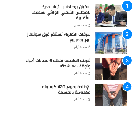
سفيان بوعنداس رئيسًا جديدًا
للمجلس الشعبي الولائي بسطيف
بالأغلبية
منذ يومين
سرقات الكهرباء تستنفر فرق سونلغاز
ببرج بوعريريج
منذ 4 أيام
شرطة العاصمة تفكك 6 عصابات أحياء
وتوقف 42 شخصًا
منذ 4 أيام
الإطاحة بمروج 420 كبسولة
مهلوسة بالمسيلة
منذ 4 أيام