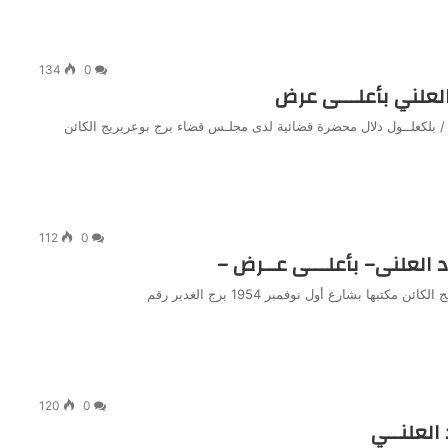
134
0
العلني بأعلـــى عرض
ذة / بلكعلــول دلال محضرة قضائية لدى مجلـس قضاء برج بوعريريج الكائن
112
0
د العلنى– بأعلـــى عــرض –
الأســتاذة بلكعلـول دلال محضرة قضائـية بمجلس قضاء برج بوعريريـج الكائن مكتبها بشارع أول نوفمبر 1954 برج الغدير رقم
120
0
 العلنــي