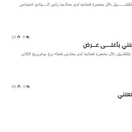
 بلكعلـــــــول دلال محضرة قضائية لدى محكـمة راس الــــوادي اختصاص
24
0
لني بأعلـــى عــرض
ة / بلكعلــول دلال محضرة قضائية لدى مجلـس قضاء برج بوعريريج الكائن
40
0
لعلني