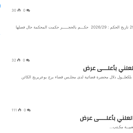
30
0
محكمة برج الغدير رقم الجدول: 26/00154 رقم الفهرس: 29/00449 تاريخ الحكم : 2026/29 حكـــم بالحجـــــر حكمت المحكمة حال فصلها
32
0
العلني بأعلـــى عرض
ة / بلكعلــول دلال محضرة قضائية لدى مجلـس قضاء برج بوعريريج الكائن
111
0
العلني بأعلــــى عرض
ــة مكـتب…