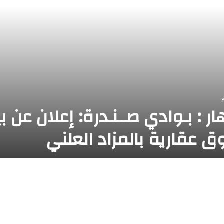
ر : بـوادي صــنـدرة: إعلان عن ب
 عقارية بالمزاد العلني