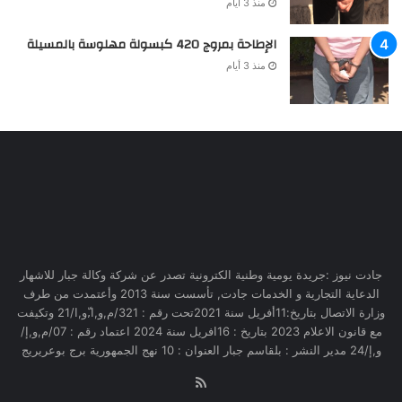
منذ 3 أيام
الإطاحة بمروج 420 كبسولة مهلوسة بالمسيلة
منذ 3 أيام
جادت نيوز :جريدة يومية وطنية الكترونية تصدر عن شركة وكالة جبار للاشهار
الدعاية التجارية و الخدمات جادت, تأسست سنة 2013 وأعتمدت من طرف
وزارة الاتصال بتاريخ:11أفريل سنة 2021تحت رقم : 321/م,و,ا,ّو,ا/21 وتكيفت
مع قانون الاعلام 2023 بتاريخ : 16افريل سنة 2024 اعتماد رقم : 07/م,و,إ/
و,إ/24 مدير النشر : بلقاسم جبار العنوان : 10 نهج الجمهورية برج بوعريريج
RSS