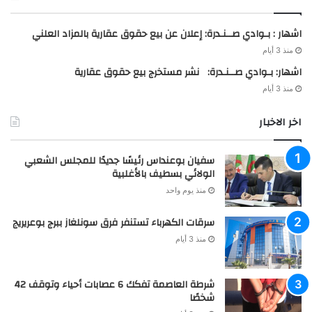
اشهار : بـوادي صــنـدرة: إعلان عن بيع حقوق عقارية بالمزاد العلني
منذ 3 أيام
اشهار: بـوادي صــنـدرة: نشر مستخرج بيع حقوق عقارية
منذ 3 أيام
اخر الاخبار
سفيان بوعنداس رئيسًا جديدًا للمجلس الشعبي
الولائي بسطيف بالأغلبية
منذ يوم واحد
سرقات الكهرباء تستنفر فرق سونلغاز ببرج بوعريريج
منذ 3 أيام
شرطة العاصمة تفكك 6 عصابات أحياء وتوقف 42
شخصًا