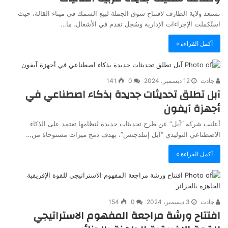
تستعد ولاية الطارف لافتتاح سوق الجملة لبيع السمك في ميناء القالة، حيث
استُكملت الإجراءات الإدارية وسُجل تقدم في الأشغال، ما…
أكمل القراءة »
جادت
12 ديسمبر، 2024
0
141
آبل تطلق تحديثات جديدة بذكاء اصطناعي في
أجهزة آيفون
أعلنت شركة “آبل” عن طرح تحديثات جديدة لنظامها تعتمد على الذكاء
الاصطناعي التوليدي “آبل إنتلدجنس”، بهدف دمج ميزات مستوحاة من…
أكمل القراءة »
جادت
3 ديسمبر، 2024
0
154
افتتاح ورشة مراجعة المفهوم الاستراتيجي