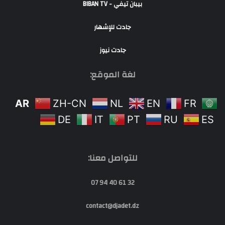
بيبان تيفي - BIBAN TV
جادت للإشهار
جادت نيوز
لغة الموقع:
AR
ZH-CN
NL
EN
FR
DE
IT
PT
RU
ES
للتواصل معنا:
32 61 40 94 07
contact@djadet.dz