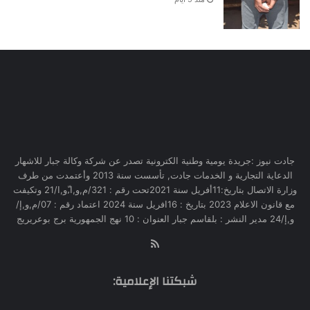
جادت نيوز :جريدة يومية وطنية الكترونية تصدر عن شركة وكالة جبار للاشهار
الدعاية التجارية و الخدمات جادت, تأسست سنة 2013 وأعتمدت من طرف
وزارة الاتصال بتاريخ:11أفريل سنة 2021تحت رقم : 321/م,و,ا,ّو,ا/21 وتكيفت
مع قانون الاعلام 2023 بتاريخ : 16افريل سنة 2024 اعتماد رقم : 07/م,و,إ/
و,إ/24 مدير النشر : بلقاسم جبار العنوان : 10 نهج الجمهورية برج بوعريريج
RSS
شبكتنا الإعلامية: