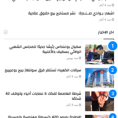
منذ 4 أيام
اشهار: بـوادي صــنـدرة: نشر مستخرج بيع حقوق عقارية
منذ 4 أيام
اخر الاخبار
سفيان بوعنداس رئيسًا جديدًا للمجلس الشعبي
الولائي بسطيف بالأغلبية
منذ يومين
سرقات الكهرباء تستنفر فرق سونلغاز ببرج بوعريريج
منذ 4 أيام
شرطة العاصمة تفكك 6 عصابات أحياء وتوقف 42
شخصًا
منذ 4 أيام
الإطاحة بمروج 420 كبسولة مهلوسة بالمسيلة