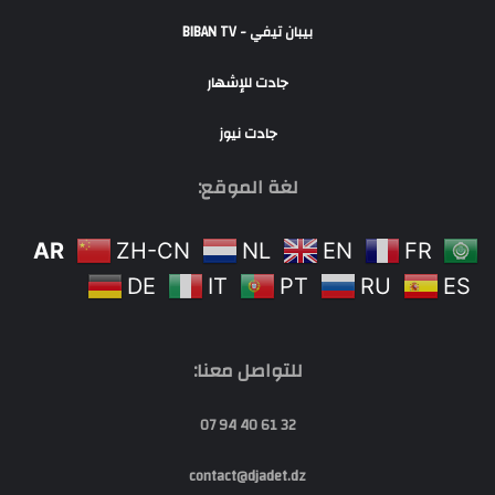
بيبان تيفي - BIBAN TV
جادت للإشهار
جادت نيوز
لغة الموقع:
AR
ZH-CN
NL
EN
FR
DE
IT
PT
RU
ES
للتواصل معنا:
32 61 40 94 07
contact@djadet.dz