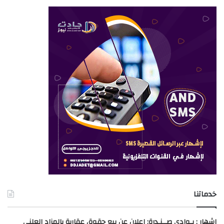
خدماتنا
اشهار : بـوادي صــنـدرة: إعلان عن بيع حقوق عقارية بالمزاد العلني