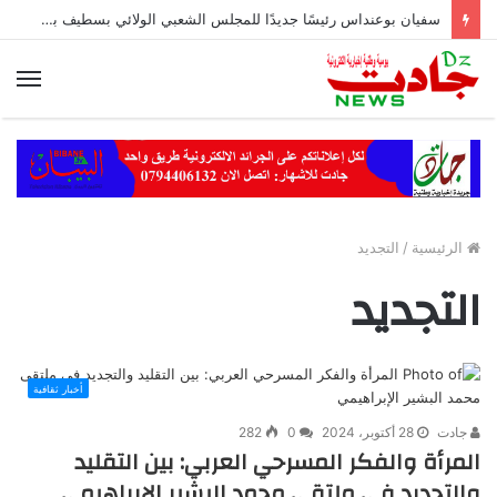
سفيان بوعنداس رئيسًا جديدًا للمجلس الشعبي الولائي بسطيف بالأغلبية
الق
الرئيسية
/
التجديد
التجديد
أخبار ثقافية
جادت
28 أكتوبر، 2024
0
282
المرأة والفكر المسرحي العربي: بين التقليد
والتجديد في ملتقى محمد البشير الإبراهيمي