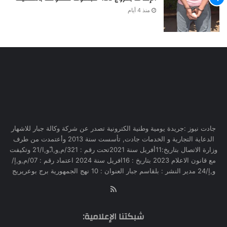
منذ 4 أيام
جادت نيوز :جريدة يومية وطنية الكترونية تصدر عن شركة وكالة جبار للاشهار
الدعاية التجارية و الخدمات جادت, تأسست سنة 2013 وأعتمدت من طرف
وزارة الاتصال بتاريخ:11أفريل سنة 2021تحت رقم : 321/م,و,ا,ّو,ا/21 وتكيفت
مع قانون الاعلام 2023 بتاريخ : 16افريل سنة 2024 اعتماد رقم : 07/م,و,إ/
و,إ/24 مدير النشر : بلقاسم جبار العنوان : 10 نهج الجمهورية برج بوعريريج
RSS
شبكتنا الإعلامية: