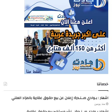
خدماتنا
اشهار : بـوادي صــنـدرة: إعلان عن بيع حقوق عقارية بالمزاد العلني
منذ يومين
اشهار: بـوادي صــنـدرة: نشر مستخرج بيع حقوق عقارية