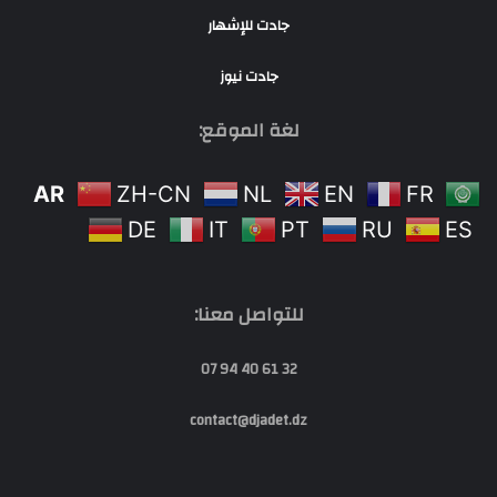
جادت للإشهار
جادت نيوز
لغة الموقع:
AR
ZH-CN
NL
EN
FR
DE
IT
PT
RU
ES
للتواصل معنا:
32 61 40 94 07
contact@djadet.dz