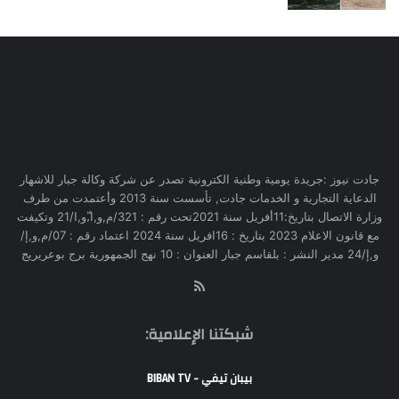
جادت نيوز :جريدة يومية وطنية الكترونية تصدر عن شركة وكالة جبار للاشهار
الدعاية التجارية و الخدمات جادت, تأسست سنة 2013 وأعتمدت من طرف
وزارة الاتصال بتاريخ:11أفريل سنة 2021تحت رقم : 321/م,و,ا,ّو,ا/21 وتكيفت
مع قانون الاعلام 2023 بتاريخ : 16افريل سنة 2024 اعتماد رقم : 07/م,و,إ/
و,إ/24 مدير النشر : بلقاسم جبار العنوان : 10 نهج الجمهورية برج بوعريريج
RSS
شبكتنا الإعلامية:
بيبان تيفي - BIBAN TV