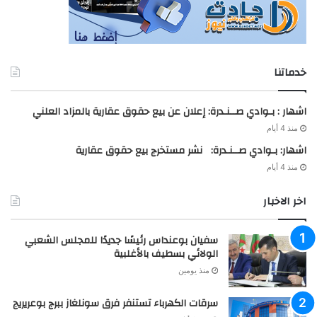
خدماتنا
اشهار : بـوادي صــنـدرة: إعلان عن بيع حقوق عقارية بالمزاد العلني
منذ 4 أيام
اشهار: بـوادي صــنـدرة: نشر مستخرج بيع حقوق عقارية
منذ 4 أيام
اخر الاخبار
سفيان بوعنداس رئيسًا جديدًا للمجلس الشعبي
الولائي بسطيف بالأغلبية
منذ يومين
سرقات الكهرباء تستنفر فرق سونلغاز ببرج بوعريريج