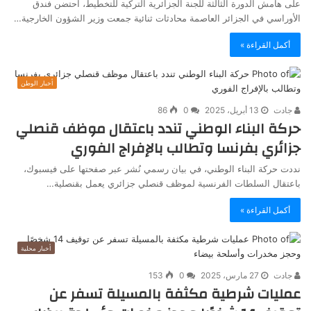
على هامش الدورة الثالثة للجنة الجزائرية التركية للتخطيط، احتضن فندق
الأوراسي في الجزائر العاصمة محادثات ثنائية جمعت وزير الشؤون الخارجية…
أكمل القراءة »
أخبار الوطن
جادت
13 أبريل، 2025
0
86
حركة البناء الوطني تندد باعتقال موظف قنصلي
جزائري بفرنسا وتطالب بالإفراج الفوري
نددت حركة البناء الوطني، في بيان رسمي نُشر عبر صفحتها على فيسبوك،
باعتقال السلطات الفرنسية لموظف قنصلي جزائري يعمل بقنصلية…
أكمل القراءة »
أخبار محلية
جادت
27 مارس، 2025
0
153
عمليات شرطية مكثفة بالمسيلة تسفر عن