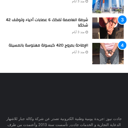
منذ 3 أيام
شرطة العاصمة تفكك 6 عصابات أحياء وتوقف 42
شخصًا
منذ 3 أيام
الإطاحة بمروج 420 كبسولة مهلوسة بالمسيلة
منذ 3 أيام
جادت نيوز :جريدة يومية وطنية الكترونية تصدر عن شركة وكالة جبار للاشهار
الدعاية التجارية و الخدمات جادت, تأسست سنة 2013 وأعتمدت من طرف