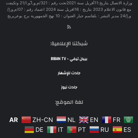
وزارة الاتصال بتاريخ:11أفريل سنة 2021تحت رقم : 321/م,و,ا,ّو,ا/21 وتكيفت
مع قانون الاعلام 2023 بتاريخ : 16افريل سنة 2024 اعتماد رقم : 07/م,و,إ/
و,إ/24 مدير النشر : بلقاسم جبار العنوان : 10 نهج الجمهورية برج بوعريريج
RSS
شبكتنا الإعلامية:
بيبان تيفي - BIBAN TV
جادت للإشهار
جادت نيوز
لغة الموقع:
AR
ZH-CN
NL
EN
FR
DE
IT
PT
RU
ES