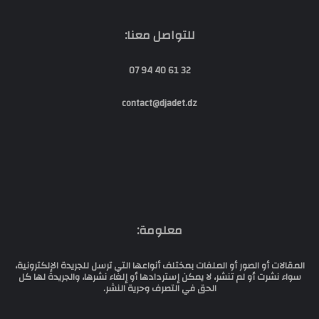
للتواصل معنا:
32 61 40 94 07
contact@djadet.dz
معلومة:
المقالات أو الصور أو الملفات بمختلف أنواعها التي ترسل للجريدة الإلكترونية،
سواء نشرت أو لم تنشر، لا يمكن إستردادها أو إلغاء نشرها، والجريدة لها كل
الحق في التصرف وحرية النشر.