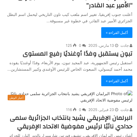
“الأمير عبد القادر”
أعلنت جنوب إفريقيا، تغيير اسم ملعب كيب تاون التاريخي ليحمل اسم البطل
الجزائري الأمير عبد القادر، في خطوة غير مسبوقة…
أكمل القراءة »
جادت
13 مارس، 2025
0
125
تبون يستقبل وفدًا أوغنديًا رفيع المستوى
استقبل رئيس الجمهورية، عبد المجيد تبون، يوم الأربعاء، وفدًا أوغنديًا يقوده
محمد أحمد كيسولي، المبعوث الخاص للرئيس الأوغندي وكبير المستشارين…
أكمل القراءة »
أخبار الوطن
جادت
23 فبراير، 2025
0
116
البرلمان الإفريقي يشيد بانتخاب الجزائرية سلمى
حدادي نائبًا لرئيس مفوضية الاتحاد الإفريقي
أشاد رئيس البرلمان الإفريقي، تشيف فورتين شارمبيرا، بالدور البارز للجزائر