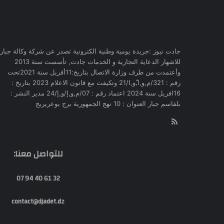
جادت نيوز :جريدة يومية وطنية الكترونية تصدر عن شركة وكالة جبار
للاشهار الدعاية التجارية و الخدمات جادت, تأسست سنة 2013
وأعتمدت من طرف وزارة الاتصال بتاريخ:11أفريل سنة 2021تحت
رقم : 321/م,و,ا,ّو,ا/21 وتكيفت مع قانون الاعلام 2023 بتاريخ :
16افريل سنة 2024 اعتماد رقم : 07/م,و,إ/و,إ/24 مدير النشر :
بلقاسم جبار العنوان : 10 نهج الجمهورية برج بوعريريج
RSS
للتواصل معنا:
32 61 40 94 07
contact@djadet.dz