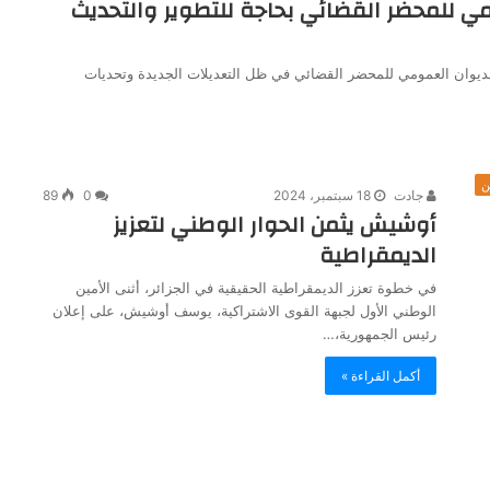
مي للمحضر القضائي بحاجة للتطوير والتحديث
لديوان العمومي للمحضر القضائي في ظل التعديلات الجديدة وتحديات
ن
جادت
18 سبتمبر، 2024
0
89
أوشيش يثمن الحوار الوطني لتعزيز
الديمقراطية
في خطوة تعزز الديمقراطية الحقيقية في الجزائر، أثنى الأمين
الوطني الأول لجبهة القوى الاشتراكية، يوسف أوشيش، على إعلان
رئيس الجمهورية،…
أكمل القراءة »