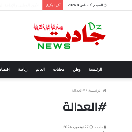
سفيان بوعنداس رئيسًا جد
السبت, أغسطس 8 2026
آخر الأخبار
الرئيسية
وطن
محليات
العالم
رياضة
اقتصاد
الرئيسية
/
#العدالة
#العدالة
جادت
27 نوفمبر، 2024