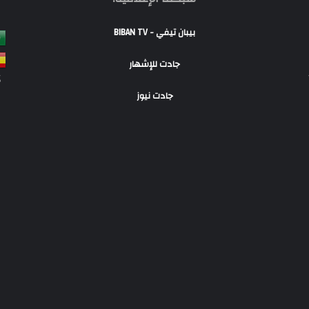
بيبان تيفي - BIBAN TV
جادت للإشهار
S
جادت نيوز