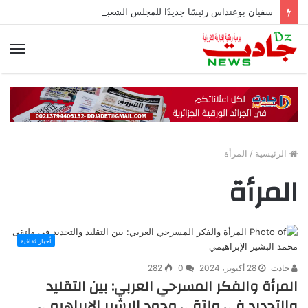
سفيان بوعنداس رئيسًا جديدًا للمجلس الشعبي الولائي بسطيف بالأغلبية
الق
الرئيسية
/
المرأة
المرأة
أخبار ثقافية
جادت
28 أكتوبر، 2024
0
282
المرأة والفكر المسرحي العربي: بين التقليد
والتجديد في ملتقى محمد البشير الإبراهيمي