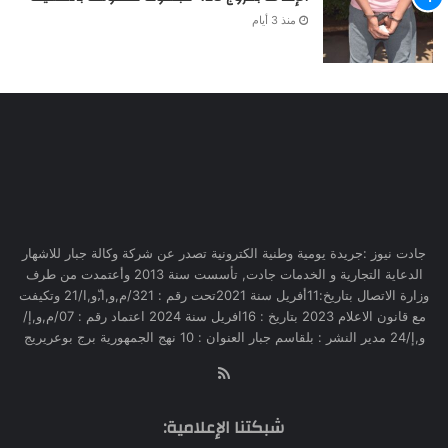
منذ 3 أيام
جادت نيوز :جريدة يومية وطنية الكترونية تصدر عن شركة وكالة جبار للاشهار
الدعاية التجارية و الخدمات جادت, تأسست سنة 2013 وأعتمدت من طرف
وزارة الاتصال بتاريخ:11أفريل سنة 2021تحت رقم : 321/م,و,ا,ّو,ا/21 وتكيفت
مع قانون الاعلام 2023 بتاريخ : 16افريل سنة 2024 اعتماد رقم : 07/م,و,إ/
و,إ/24 مدير النشر : بلقاسم جبار العنوان : 10 نهج الجمهورية برج بوعريريج
RSS
شبكتنا الإعلامية: