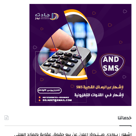
خدماتنا
اشهار : بـوادي صــنـدرة: إعلان عن بيع حقوق عقارية بالمزاد العلني