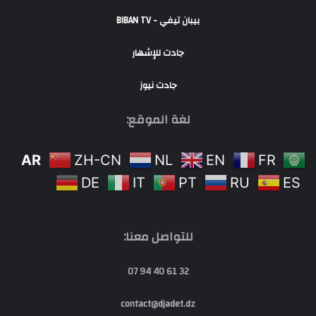
بيبان تيفي - BIBAN TV
جادت للإشهار
جادت نيوز
لغة الموقع:
AR
ZH-CN
NL
EN
FR
DE
IT
PT
RU
ES
للتواصل معنا:
32 61 40 94 07
contact@djadet.dz