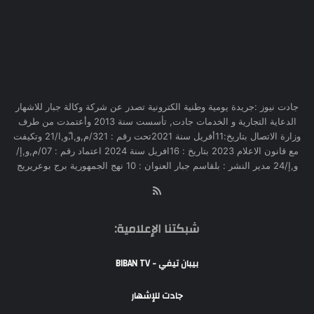
جادت نيوز :جريدة يومية وطنية الكترونية تصدر عن شركة وكالة جبار للاشهار
الدعاية التجارية و الخدمات جادت, تأسست سنة 2013 وأعتمدت من طرف
وزارة الاتصال بتاريخ:11أفريل سنة 2021تحت رقم : 321/م,و,ا,ّو,ا/21 وتكيفت
مع قانون الاعلام 2023 بتاريخ : 16افريل سنة 2024 اعتماد رقم : 07/م,و,إ/
و,إ/24 مدير النشر : بلقاسم جبار العنوان : 10 نهج الجمهورية برج بوعريريج
RSS
شبكتنا الإعلامية:
بيبان تيفي - BIBAN TV
جادت للإشهار