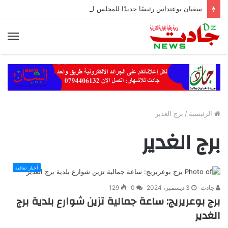
سفيان بوعنداس رئيسًا جديدًا للمجلس الشعبي الولائي بسطيف بالأغلبية
الق
الرئيسية
/
برج الغدير
برج الغدير
أخبار ثقافية
جادت
3 ديسمبر، 2024
0
129
برج بوعريريج: ساعة جمالية تزين شوارع بلدية برج
الغدير