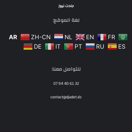
جادت نيوز
لغة الموقع:
AR
ZH-CN
NL
EN
FR
DE
IT
PT
RU
ES
للتواصل معنا:
32 61 40 94 07
contact@djadet.dz