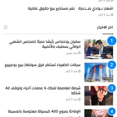
منذ 4 أيام
اشهار: بـوادي صــنـدرة: نشر مستخرج بيع حقوق عقارية
منذ 4 أيام
اخر الاخبار
سفيان بوعنداس رئيسًا جديدًا للمجلس الشعبي
الولائي بسطيف بالأغلبية
منذ يومين
سرقات الكهرباء تستنفر فرق سونلغاز ببرج بوعريريج
منذ 3 أيام
شرطة العاصمة تفكك 6 عصابات أحياء وتوقف 42
شخصًا
منذ 3 أيام
الإطاحة بمروج 420 كبسولة مهلوسة بالمسيلة