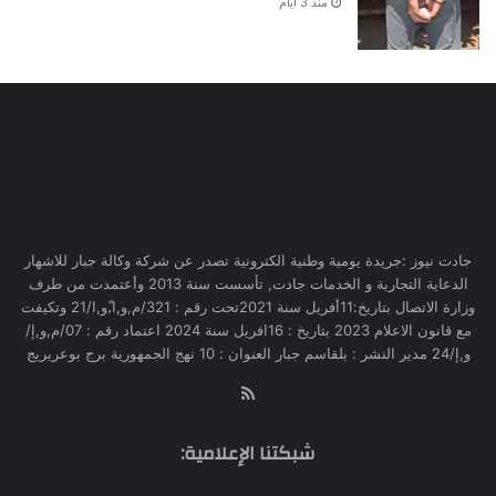
منذ 3 أيام
جادت نيوز :جريدة يومية وطنية الكترونية تصدر عن شركة وكالة جبار للاشهار
الدعاية التجارية و الخدمات جادت, تأسست سنة 2013 وأعتمدت من طرف
وزارة الاتصال بتاريخ:11أفريل سنة 2021تحت رقم : 321/م,و,ا,ّو,ا/21 وتكيفت
مع قانون الاعلام 2023 بتاريخ : 16افريل سنة 2024 اعتماد رقم : 07/م,و,إ/
و,إ/24 مدير النشر : بلقاسم جبار العنوان : 10 نهج الجمهورية برج بوعريريج
RSS
شبكتنا الإعلامية: