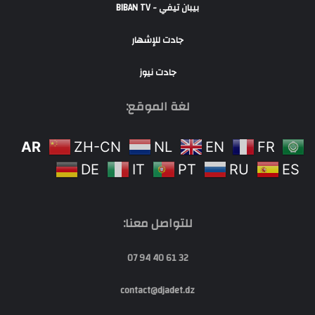
بيبان تيفي - BIBAN TV
جادت للإشهار
جادت نيوز
لغة الموقع:
AR
ZH-CN
NL
EN
FR
DE
IT
PT
RU
ES
للتواصل معنا:
32 61 40 94 07
contact@djadet.dz