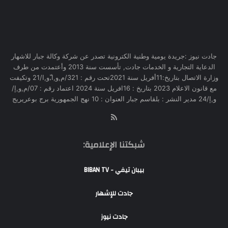
جادت نيوز :جريدة يومية وطنية الكترونية تصدر عن شركة وكالة جبار للاشهار
الدعاية التجارية و الخدمات جادت, تأسست سنة 2013 وأعتمدت من طرف
وزارة الاتصال بتاريخ:11أفريل سنة 2021تحت رقم : 321/م,و,ا,ّو,ا/21 وتكيفت
مع قانون الاعلام 2023 بتاريخ : 16افريل سنة 2024 اعتماد رقم : 07/م,و,إ/
و,إ/24 مدير النشر : بلقاسم جبار العنوان : 10 نهج الجمهورية برج بوعريريج
RSS
شبكتنا الإعلامية:
بيبان تيفي - BIBAN TV
جادت للإشهار
جادت نيوز