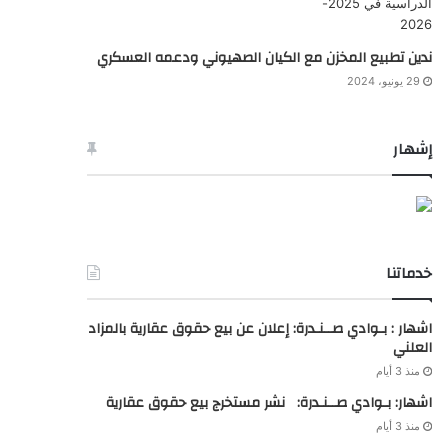
ندين تطبيع المخزن مع الكيان الصهيوني ودعمه العسكري
29 يونيو، 2024
إشهار
خدماتنا
اشهار : بـوادي صــنـدرة: إعلان عن بيع حقوق عقارية بالمزاد
العلني
منذ 3 أيام
اشهار: بـوادي صــنـدرة: نشر مستخرج بيع حقوق عقارية
منذ 3 أيام