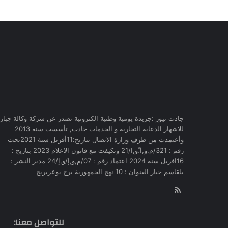
جادت نيوز :جريدة يومية وطنية الكترونية تصدر عن شركة وكالة جبار
للاشهار الدعاية التجارية و الخدمات جادت, تأسست سنة 2013
وأعتمدت من طرف وزارة الاتصال بتاريخ:11أفريل سنة 2021تحت
رقم : 321/م,و,ا,ّو,ا/21 وتكيفت مع قانون الاعلام 2023 بتاريخ :
16افريل سنة 2024 اعتماد رقم : 07/م,و,إ/و,إ/24 مدير النشر :
بلقاسم جبار العنوان : 10 نهج الجمهورية برج بوعريريج
RSS
للتواصل معنا: