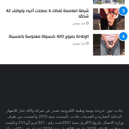
شرطة العاصمة تفكك 6 عصابات أحياء وتوقف 42
شخصًا
منذ يومين
الإطاحة بمروج 420 كبسولة مهلوسة بالمسيلة
منذ يومين
جادت نيوز :جريدة يومية وطنية الكترونية تصدر عن شركة وكالة جبار للاشهار
الدعاية التجارية و الخدمات جادت, تأسست سنة 2013 وأعتمدت من طرف
وزارة الاتصال بتاريخ:11أفريل سنة 2021تحت رقم : 321/م,و,ا,ّو,ا/21 وتكيفت
مع قانون الاعلام 2023 بتاريخ : 16افريل سنة 2024 اعتماد رقم : 07/م,و,إ/