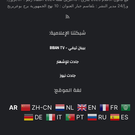
و,إ/24 مدير النشر : بلقاسم جبار العنوان : 10 نهج الجمهورية برج بوعريريج
RSS
شبكتنا الإعلامية:
بيبان تيفي - BIBAN TV
جادت للإشهار
جادت نيوز
لغة الموقع:
AR
ZH-CN
NL
EN
FR
DE
IT
PT
RU
ES