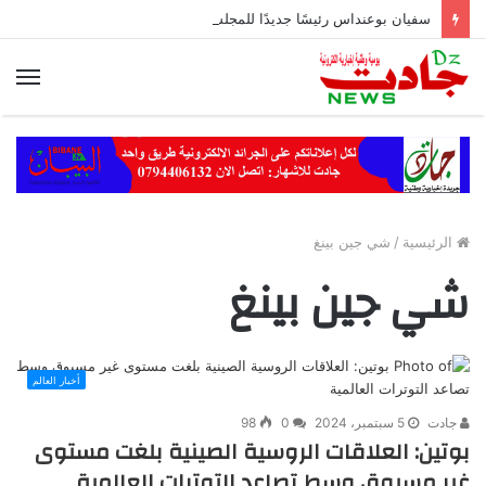
سفيان بوعنداس رئيسًا جديدًا للمجلس الشعبي الولائي بسطيف بالأغلبية
الق
الرئيسية
/
شي جين بينغ
شي جين بينغ
أخبار العالم
جادت
5 سبتمبر، 2024
0
98
بوتين: العلاقات الروسية الصينية بلغت مستوى
غير مسبوق وسط تصاعد التوترات العالمية