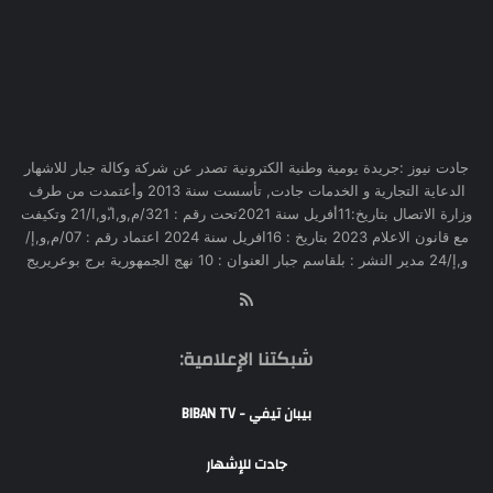
جادت نيوز :جريدة يومية وطنية الكترونية تصدر عن شركة وكالة جبار للاشهار
الدعاية التجارية و الخدمات جادت, تأسست سنة 2013 وأعتمدت من طرف
وزارة الاتصال بتاريخ:11أفريل سنة 2021تحت رقم : 321/م,و,ا,ّو,ا/21 وتكيفت
مع قانون الاعلام 2023 بتاريخ : 16افريل سنة 2024 اعتماد رقم : 07/م,و,إ/
و,إ/24 مدير النشر : بلقاسم جبار العنوان : 10 نهج الجمهورية برج بوعريريج
RSS
شبكتنا الإعلامية:
بيبان تيفي - BIBAN TV
جادت للإشهار