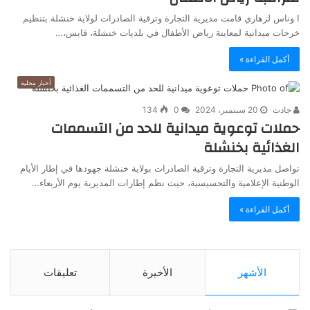
ا وناس لزهاري قامت مديرية التجارة وترقية الصادرات لولاية خنشلة بتنظيم
خرجات ميدانية لمعاينة رياض الأطفال في بلديات خنشلة، قايس،…
أكمل القراءة »
أخبار محلية
جادت
20 سبتمبر، 2024
0
134
حملات توعوية ميدانية للحد من التسممات
الغذائية بخنشلة
تواصل مديرية التجارة وترقية الصادرات بولاية خنشلة جهودها في إطار الأيام
الوطنية الإعلامية والتحسيسية، حيث نظم إطارات المديرية يوم الأربعاء…
أكمل القراءة »
الأشهر
الأخيرة
تعليقات