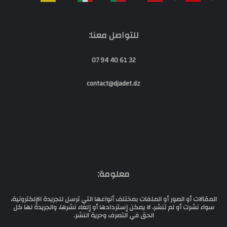
للتواصل معنا:
32 61 40 94 07
contact@djadet.dz
معلومة:
المقالات أو الصور أو الملفات بمختلف أنواعها التي ترسل للجريدة الإلكترونية،
سواء نشرت أو لم تنشر، لا يمكن إستردادها أو إلغاء نشرها، والجريدة لها كل
الحق في التصرف وحرية النشر.