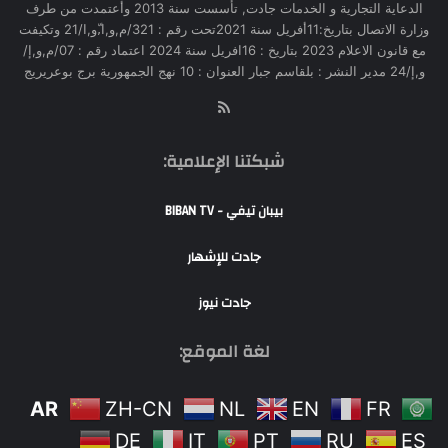
الدعاية التجارية و الخدمات جادت, تأسست سنة 2013 وأعتمدت من طرف
وزارة الاتصال بتاريخ:11أفريل سنة 2021تحت رقم : 321/م,و,ا,ّو,ا/21 وتكيفت
مع قانون الاعلام 2023 بتاريخ : 16افريل سنة 2024 اعتماد رقم : 07/م,و,إ/
و,إ/24 مدير النشر : بلقاسم جبار العنوان : 10 نهج الجمهورية برج بوعريريج
RSS
شبكتنا الإعلامية:
بيبان تيفي - BIBAN TV
جادت للإشهار
جادت نيوز
لغة الموقع:
AR
ZH-CN
NL
EN
FR
DE
IT
PT
RU
ES