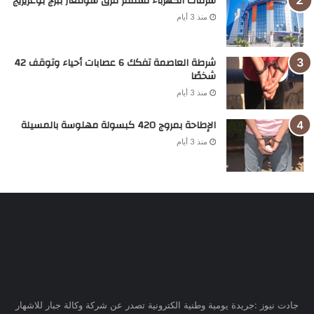
سرقات الكهرباء تستنفر فرق سونلغاز ببرج بوعريريج
منذ 3 أيام
شرطة العاصمة تفكك 6 عصابات أحياء وتوقف 42
شخصًا
منذ 3 أيام
الإطاحة بمروج 420 كبسولة مهلوسة بالمسيلة
منذ 3 أيام
جادت نيوز :جريدة يومية وطنية الكترونية تصدر عن شركة وكالة جبار للاشهار