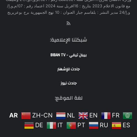
مع قانون الاعلام 2023 بتاريخ : 16افريل سنة 2024 اعتماد رقم : 07/م,و,إ/
و,إ/24 مدير النشر : بلقاسم جبار العنوان : 10 نهج الجمهورية برج بوعريريج
RSS
شبكتنا الإعلامية:
بيبان تيفي - BIBAN TV
جادت للإشهار
جادت نيوز
لغة الموقع:
AR
ZH-CN
NL
EN
FR
DE
IT
PT
RU
ES