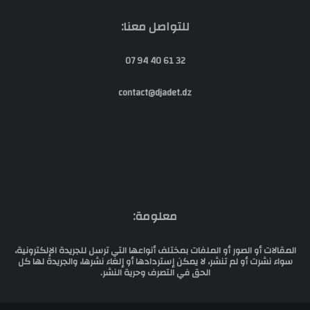
للتواصل معنا:
32 61 40 94 07
contact@djadet.dz
معلومة:
المقالات أو الصور أو الملفات بمختلف أنواعها التي ترسل للجريدة الإلكترونية،
سواء نشرت أو لم تنشر، لا يمكن إستردادها أو إلغاء نشرها، والجريدة لها كل
الحق في التصرف وحرية النشر.