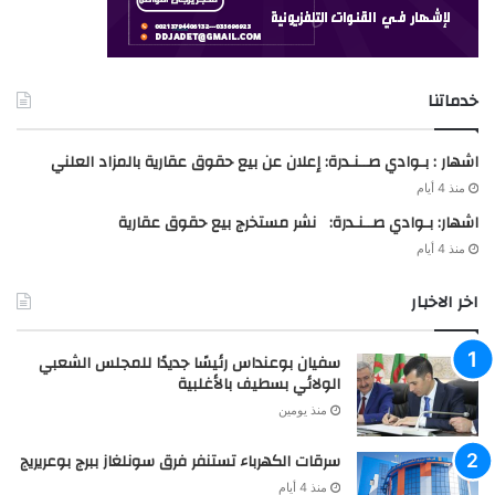
خدماتنا
اشهار : بـوادي صــنـدرة: إعلان عن بيع حقوق عقارية بالمزاد العلني
منذ 4 أيام
اشهار: بـوادي صــنـدرة: نشر مستخرج بيع حقوق عقارية
منذ 4 أيام
اخر الاخبار
سفيان بوعنداس رئيسًا جديدًا للمجلس الشعبي
الولائي بسطيف بالأغلبية
منذ يومين
سرقات الكهرباء تستنفر فرق سونلغاز ببرج بوعريريج
منذ 4 أيام