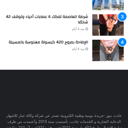
شرطة العاصمة تفكك 6 عصابات أحياء وتوقف 42
شخصًا
منذ 4 أيام
الإطاحة بمروج 420 كبسولة مهلوسة بالمسيلة
منذ 4 أيام
جادت نيوز :جريدة يومية وطنية الكترونية تصدر عن شركة وكالة جبار للاشهار
الدعاية التجارية و الخدمات جادت, تأسست سنة 2013 وأعتمدت من طرف
وزارة الاتصال بتاريخ:11أفريل سنة 2021تحت رقم : 321/م,و,ا,ّو,ا/21 وتكيفت