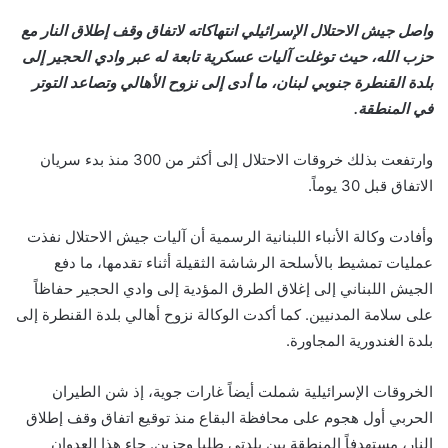
واصل جيش الاحتلال الإسرائيلي انتهاكاته لاتفاق وقف إطلاق النار مع
حزب الله، حيث توغلت آليات عسكرية تابعة له عبر وادي الحجير إلى
بلدة القنطرة جنوبي لبنان، ما أدى إلى نزوح الأهالي وتصاعد التوتر
في المنطقة.
وارتفعت بذلك خروقات الاحتلال إلى أكثر من 300 منذ بدء سريان
الاتفاق قبل 30 يوماً.
وأفادت وكالة الأنباء اللبنانية الرسمية أن آليات جيش الاحتلال نفذت
عمليات تمشيط بالأسلحة الرشاشة الثقيلة أثناء تقدمها، ما دفع
الجيش اللبناني إلى إغلاق الطرق المؤدية إلى وادي الحجير حفاظاً
على سلامة المدنيين. كما أكدت الوكالة نزوح أهالي بلدة القنطرة إلى
بلدة الغندورية المجاورة.
الخروقات الإسرائيلية شملت أيضاً غارات جوية، إذ شن الطيران
الحربي أول هجوم على محافظة البقاع منذ توقيع اتفاق وقف إطلاق
النار، مستهدفاً المنطقة بين بلدتي طليا وحزين. جاء هذا العدوان