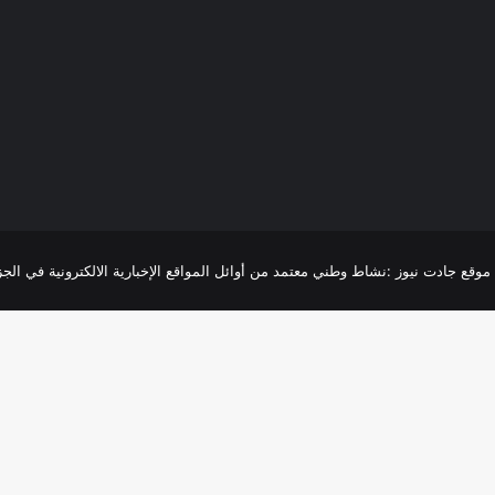
R
موقع جادت نيوز :نشاط وطني معتمد من أوائل المواقع الإخبارية الالكترونية في الجزائر،تغطية 