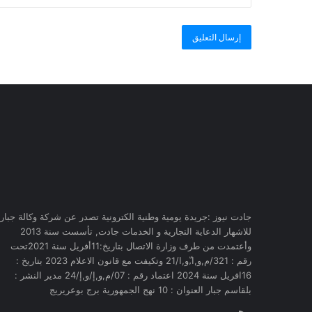
جادت نيوز :جريدة يومية وطنية الكترونية تصدر عن شركة وكالة جبار
للاشهار الدعاية التجارية و الخدمات جادت, تأسست سنة 2013
وأعتمدت من طرف وزارة الاتصال بتاريخ:11أفريل سنة 2021تحت
رقم : 321/م,و,ا,ّو,ا/21 وتكيفت مع قانون الاعلام 2023 بتاريخ :
16افريل سنة 2024 اعتماد رقم : 07/م,و,إ/و,إ/24 مدير النشر :
بلقاسم جبار العنوان : 10 نهج الجمهورية برج بوعريريج