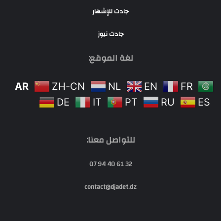
جادت للإشهار
جادت نيوز
لغة الموقع:
AR
ZH-CN
NL
EN
FR
DE
IT
PT
RU
ES
للتواصل معنا:
32 61 40 94 07
contact@djadet.dz