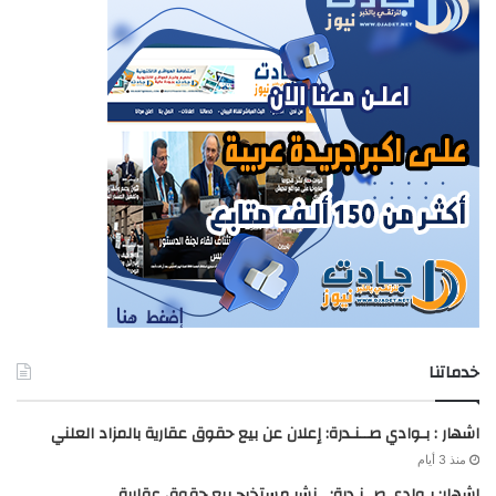
خدماتنا
اشهار : بـوادي صــنـدرة: إعلان عن بيع حقوق عقارية بالمزاد العلني
منذ 3 أيام
اشهار: بـوادي صــنـدرة: نشر مستخرج بيع حقوق عقارية