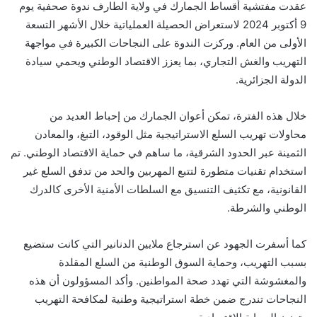
عقدت مفتشية أقساط الجمارك في ولاية الطارف ندوة صحفية يوم
9 أكتوبر 2024 لاستعراض الحصيلة العملياتية خلال الأشهر التسعة
الأولى من العام. وركزت الندوة على النجاحات الكبيرة في مواجهة
التهريب والغش التجاري، بما يعزز الاقتصاد الوطني ويحمي سيادة
الدولة الجزائرية.
خلال هذه الفترة، تمكن أعوان الجمارك من إحباط العديد من
محاولات تهريب السلع الاستراتيجية مثل الوقود، التبغ، والمعادن
الثمينة عبر الحدود الشرقية، ما ساهم في حماية الاقتصاد الوطني. تم
استخدام تقنيات متطورة لتتبع المهربين والحد من تدفق السلع غير
القانونية، مع تكثيف التنسيق مع السلطات الأمنية الأخرى كالدرك
الوطني والشرطة.
كما أسفرت الجهود عن استرجاع ملايين الدنانير التي كانت ستضيع
بسبب التهريب، وحماية السوق الوطنية من السلع المقلدة
والمغشوشة التي تهدد صحة المواطنين. وأكد المسؤولون أن هذه
النجاحات تندرج ضمن خطة استراتيجية وطنية لمكافحة التهريب