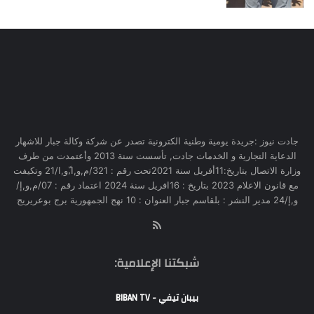
جادت نيوز :جريدة يومية وطنية الكترونية تصدر عن شركة وكالة جبار للاشهار
الدعاية التجارية و الخدمات جادت, تأسست سنة 2013 وأعتمدت من طرف
وزارة الاتصال بتاريخ:11أفريل سنة 2021تحت رقم : 321/م,و,ا,ّو,ا/21 وتكيفت
مع قانون الاعلام 2023 بتاريخ : 16افريل سنة 2024 اعتماد رقم : 07/م,و,إ/
و,إ/24 مدير النشر : بلقاسم جبار العنوان : 10 نهج الجمهورية برج بوعريريج
RSS
شبكتنا الإعلامية:
بيبان تيفي - BIBAN TV