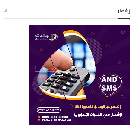
إشهار