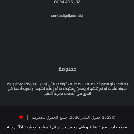
32 61 40 94 07
contact@djadet.dz
معلومة:
المقالات أو الصور أو الملفات بمختلف أنواعها التي ترسل للجريدة الإلكترونية،
سواء نشرت أو لم تنشر، لا يمكن إستردادها أو إلغاء نشرها، والجريدة لها كل
الحق في التصرف وحرية النشر.
©2023 حقوق النشر 2026، جميع الحقوق محفوظة |
موقع جادت نيوز :نشاط وطني معتمد من أوائل المواقع الإخبارية الالكترونية