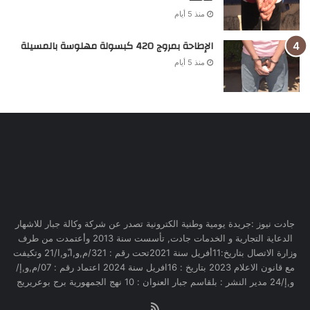
منذ 5 أيام
الإطاحة بمروج 420 كبسولة مهلوسة بالمسيلة
منذ 5 أيام
جادت نيوز :جريدة يومية وطنية الكترونية تصدر عن شركة وكالة جبار للاشهار
الدعاية التجارية و الخدمات جادت, تأسست سنة 2013 وأعتمدت من طرف
وزارة الاتصال بتاريخ:11أفريل سنة 2021تحت رقم : 321/م,و,ا,ّو,ا/21 وتكيفت
مع قانون الاعلام 2023 بتاريخ : 16افريل سنة 2024 اعتماد رقم : 07/م,و,إ/
و,إ/24 مدير النشر : بلقاسم جبار العنوان : 10 نهج الجمهورية برج بوعريريج
RSS