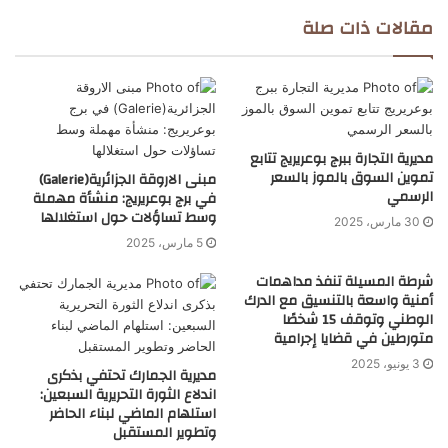
مقالات ذات صلة
مديرية التجارة ببرج بوعريريج تتابع
تموين السوق بالموز بالسعر
مبنى الاروقة الجزائرية(Galerie)
الرسمي
في برج بوعريريج: منشأة مهملة
وسط تساؤلات حول استغلالها
30 مارس، 2025
5 مارس، 2025
شرطة المسيلة تنفذ مداهمات
أمنية واسعة بالتنسيق مع الدرك
الوطني وتوقف 15 شخصًا
متورطين في قضايا إجرامية
3 يونيو، 2025
مديرية الجمارك تحتفي بذكرى
اندلاع الثورة التحريرية السبعين:
استلهام الماضي لبناء الحاضر
وتطوير المستقبل