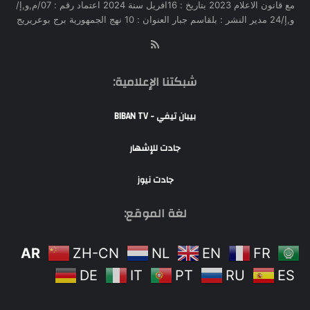
مع قانون الاعلام 2023 بتاريخ : 16افريل سنة 2024 اعتماد رقم : 07/م,و,إ/
و,إ/24 مدير النشر : بلقاسم جبار العنوان : 10 نهج الجمهورية برج بوعريريج
RSS
شبكتنا الإعلامية:
بيبان تيفي - BIBAN TV
جادت للإشهار
جادت نيوز
لغة الموقع:
AR
ZH-CN
NL
EN
FR
DE
IT
PT
RU
ES