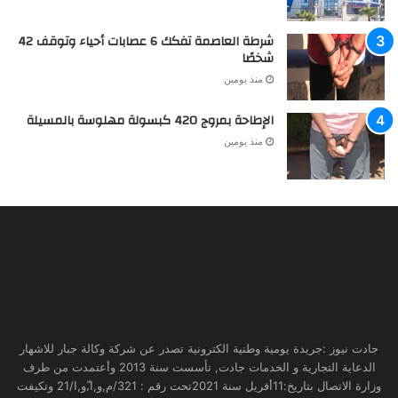
شرطة العاصمة تفكك 6 عصابات أحياء وتوقف 42
شخصًا
منذ يومين
الإطاحة بمروج 420 كبسولة مهلوسة بالمسيلة
منذ يومين
جادت نيوز :جريدة يومية وطنية الكترونية تصدر عن شركة وكالة جبار للاشهار
الدعاية التجارية و الخدمات جادت, تأسست سنة 2013 وأعتمدت من طرف
وزارة الاتصال بتاريخ:11أفريل سنة 2021تحت رقم : 321/م,و,ا,ّو,ا/21 وتكيفت