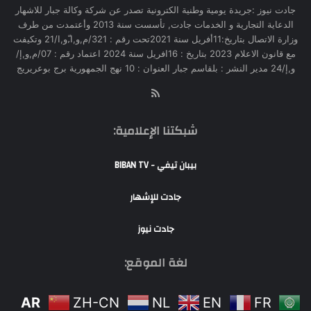
جادت نيوز :جريدة يومية وطنية الكترونية تصدر عن شركة وكالة جبار للاشهار
الدعاية التجارية و الخدمات جادت, تأسست سنة 2013 وأعتمدت من طرف
وزارة الاتصال بتاريخ:11أفريل سنة 2021تحت رقم : 321/م,و,ا,ّو,ا/21 وتكيفت
مع قانون الاعلام 2023 بتاريخ : 16افريل سنة 2024 اعتماد رقم : 07/م,و,إ/
و,إ/24 مدير النشر : بلقاسم جبار العنوان : 10 نهج الجمهورية برج بوعريريج
RSS
شبكتنا الإعلامية:
بيبان تيفي - BIBAN TV
جادت للإشهار
جادت نيوز
لغة الموقع:
AR
ZH-CN
NL
EN
FR