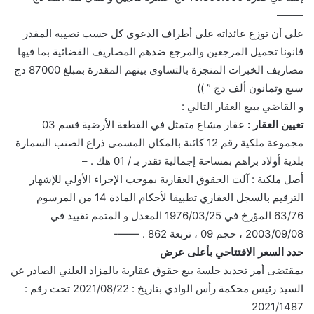
——–
على أن توزع عائداته على أطراف الدعوى كل حسب نصيبه المقدر
قانونا تحميل المرجعين والمرجع ضدهم المصاريف القضائية بما فيها
مصاريف الخبرات المنجزة بالتساوي بينهم المقدرة بمبلغ 87000 دج
سبع وثمانون ألف دج ” ))
و القاضي ببيع العقار التالي :
تعيين العقار :
عقار مشاع متمثل في القطعة الأرضية قسم 03
مجموعة ملكية رقم 12 كائنة بالمكان المسمى ذراع الصنب السمارة
بلدية أولاد براهم بمساحة إجمالية تقدر بـ / 01 هك . –
أصل ملكية : آلت الحقوق العقارية بموجب الإجراء الأولي للإشهار
الترقيم بالسجل العقاري تطبيقا لأحكام المادة 14 من المرسوم
63/76 المؤرخ في 1976/03/25 المعدل و المتمم تقييد في
2003/09/08 ، حجم 09 ، تربعة 862 . ——-
حدد السعر الافتتاحي بأعلى عرض
بمقتضى أمر تحديد جلسة بيع حقوق عقارية بالمزاد العلني الصادر عن
السيد رئيس محكمة رأس الوادي بتاريخ : 2021/08/22 تحت رقم :
2021/1487