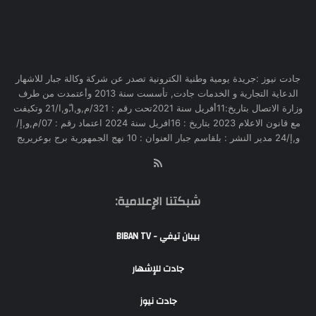
جادت نيوز :جريدة يومية وطنية الكترونية تصدر عن شركة وكالة جبار للاشهار
الدعاية التجارية و الخدمات جادت, تأسست سنة 2013 وأعتمدت من طرف
وزارة الاتصال بتاريخ:11أفريل سنة 2021تحت رقم : 321/م,و,ا,ّو,ا/21 وتكيفت
مع قانون الاعلام 2023 بتاريخ : 16افريل سنة 2024 اعتماد رقم : 07/م,و,إ/
و,إ/24 مدير النشر : بلقاسم جبار العنوان : 10 نهج الجمهورية برج بوعريريج
RSS
شبكتنا الإعلامية:
بيبان تيفي - BIBAN TV
جادت للإشهار
جادت نيوز