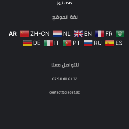
جادت نيوز
لغة الموقع:
AR
ZH-CN
NL
EN
FR
DE
IT
PT
RU
ES
للتواصل معنا:
32 61 40 94 07
contact@djadet.dz