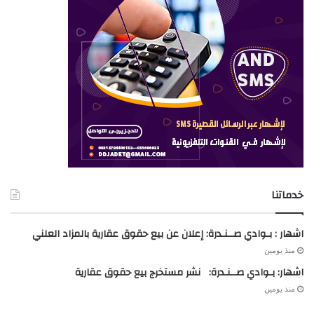
خدماتنا
اشهار : بـوادي صــنـدرة: إعلان عن بيع حقوق عقارية بالمزاد العلني
منذ يومين
اشهار: بـوادي صــنـدرة: نشر مستخرج بيع حقوق عقارية
منذ يومين