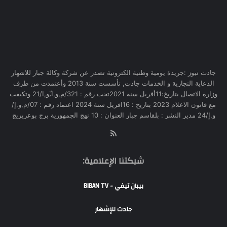
جادت نيوز :جريدة يومية وطنية الكترونية تصدر عن شركة وكالة جبار للاشهار
الدعاية التجارية و الخدمات جادت, تأسست سنة 2013 وأعتمدت من طرف
وزارة الاتصال بتاريخ:11أفريل سنة 2021تحت رقم : 321/م,و,ا,ّو,ا/21 وتكيفت
مع قانون الاعلام 2023 بتاريخ : 16افريل سنة 2024 اعتماد رقم : 07/م,و,إ/
و,إ/24 مدير النشر : بلقاسم جبار العنوان : 10 نهج الجمهورية برج بوعريريج
RSS
شبكتنا الإعلامية:
بيبان تيفي - BIBAN TV
جادت للإشهار