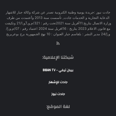
جادت نيوز :جريدة يومية وطنية الكترونية تصدر عن شركة وكالة جبار للاشهار
الدعاية التجارية و الخدمات جادت, تأسست سنة 2013 وأعتمدت من طرف
وزارة الاتصال بتاريخ:11أفريل سنة 2021تحت رقم : 321/م,و,ا,ّو,ا/21 وتكيفت
مع قانون الاعلام 2023 بتاريخ : 16افريل سنة 2024 اعتماد رقم : 07/م,و,إ/
و,إ/24 مدير النشر : بلقاسم جبار العنوان : 10 نهج الجمهورية برج بوعريريج
RSS
شبكتنا الإعلامية:
بيبان تيفي - BIBAN TV
جادت للإشهار
جادت نيوز
لغة الموقع: