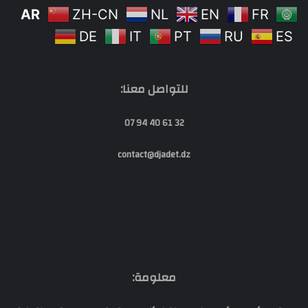
AR
ZH-CN
NL
EN
FR
DE
IT
PT
RU
ES
للتواصل معنا:
32 61 40 94 07
contact@djadet.dz
معلومة: