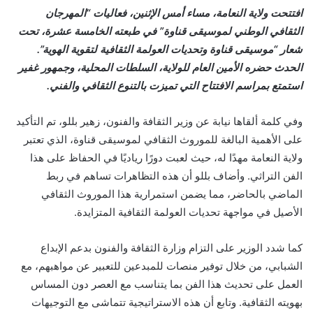
افتتحت ولاية النعامة، مساء أمس الإثنين، فعاليات “المهرجان
الثقافي الوطني لموسيقى قناوة” في طبعته الخامسة عشرة، تحت
شعار “موسيقى قناوة وتحديات العولمة الثقافية لتقوية الهوية”.
الحدث حضره الأمين العام للولاية، السلطات المحلية، وجمهور غفير
استمتع بمراسم الافتتاح التي تميزت بالتنوع الثقافي والفني.
وفي كلمة ألقاها نيابة عن وزير الثقافة والفنون، زهير بللو، تم التأكيد
على الأهمية البالغة للموروث الثقافي لموسيقى قناوة، الذي تعتبر
ولاية النعامة مهدًا له، حيث لعبت دورًا رياديًا في الحفاظ على هذا
الفن التراثي. وأضاف بللو أن هذه التظاهرات تساهم في ربط
الماضي بالحاضر، مما يضمن استمرارية هذا الموروث الثقافي
الأصيل في مواجهة تحديات العولمة الثقافية المتزايدة.
كما شدد الوزير على التزام وزارة الثقافة والفنون بدعم الإبداع
الشبابي، من خلال توفير منصات للمبدعين للتعبير عن مواهبهم، مع
العمل على تحديث هذا الفن بما يتناسب مع العصر دون المساس
بهويته الثقافية. وتابع أن هذه الاستراتيجية تتماشى مع التوجيهات