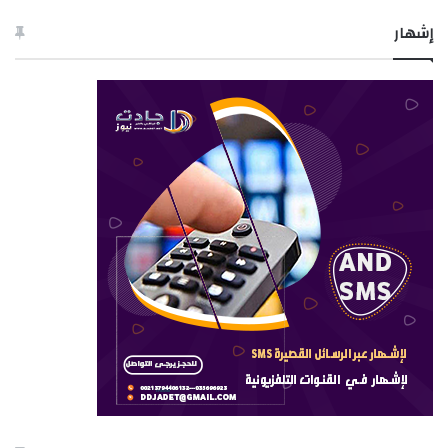
إشهار