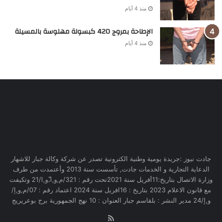
منذ 4 أيام
الإطاحة بمروج 420 كبسولة مهلوسة بالمسيلة
منذ 4 أيام
جادت نيوز :جريدة يومية وطنية الكترونية تصدر عن شركة وكالة جبار للاشهار
الدعاية التجارية و الخدمات جادت, تأسست سنة 2013 وأعتمدت من طرف
وزارة الاتصال بتاريخ:11أفريل سنة 2021تحت رقم : 321/م,و,ا,ّو,ا/21 وتكيفت
مع قانون الاعلام 2023 بتاريخ : 16افريل سنة 2024 اعتماد رقم : 07/م,و,إ/
و,إ/24 مدير النشر : بلقاسم جبار العنوان : 10 نهج الجمهورية برج بوعريريج
RSS