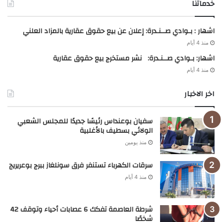
خدماتنا
اشهار : بـوادي صــنـدرة: إعلان عن بيع حقوق عقارية بالمزاد العلني
منذ 4 أيام
اشهار: بـوادي صــنـدرة: نشر مستخرج بيع حقوق عقارية
منذ 4 أيام
اخر الاخبار
سفيان بوعنداس رئيسًا جديدًا للمجلس الشعبي
الولائي بسطيف بالأغلبية
منذ يومين
سرقات الكهرباء تستنفر فرق سونلغاز ببرج بوعريريج
منذ 4 أيام
شرطة العاصمة تفكك 6 عصابات أحياء وتوقف 42
شخصًا