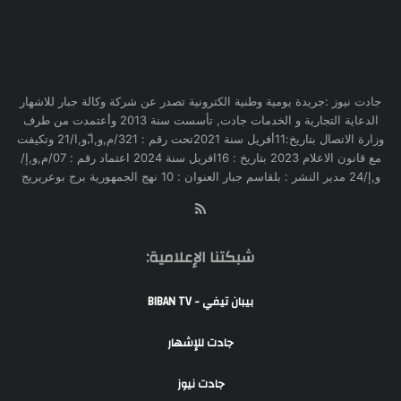
جادت نيوز :جريدة يومية وطنية الكترونية تصدر عن شركة وكالة جبار للاشهار
الدعاية التجارية و الخدمات جادت, تأسست سنة 2013 وأعتمدت من طرف
وزارة الاتصال بتاريخ:11أفريل سنة 2021تحت رقم : 321/م,و,ا,ّو,ا/21 وتكيفت
مع قانون الاعلام 2023 بتاريخ : 16افريل سنة 2024 اعتماد رقم : 07/م,و,إ/
و,إ/24 مدير النشر : بلقاسم جبار العنوان : 10 نهج الجمهورية برج بوعريريج
RSS
شبكتنا الإعلامية:
بيبان تيفي - BIBAN TV
جادت للإشهار
جادت نيوز