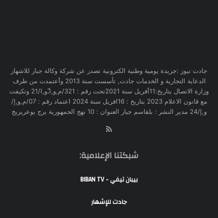
جادت نيوز :جريدة يومية وطنية الكترونية تصدر عن شركة وكالة جبار للاشهار
الدعاية التجارية و الخدمات جادت, تأسست سنة 2013 وأعتمدت من طرف
وزارة الاتصال بتاريخ:11أفريل سنة 2021تحت رقم : 321/م,و,ا,ّو,ا/21 وتكيفت
مع قانون الاعلام 2023 بتاريخ : 16افريل سنة 2024 اعتماد رقم : 07/م,و,إ/
و,إ/24 مدير النشر : بلقاسم جبار العنوان : 10 نهج الجمهورية برج بوعريريج
RSS
شبكتنا الإعلامية:
بيبان تيفي - BIBAN TV
جادت للإشهار