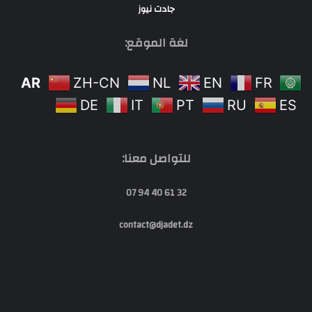
جادت نيوز
لغة الموقع:
AR
ZH-CN
NL
EN
FR
DE
IT
PT
RU
ES
للتواصل معنا:
32 61 40 94 07
contact@djadet.dz