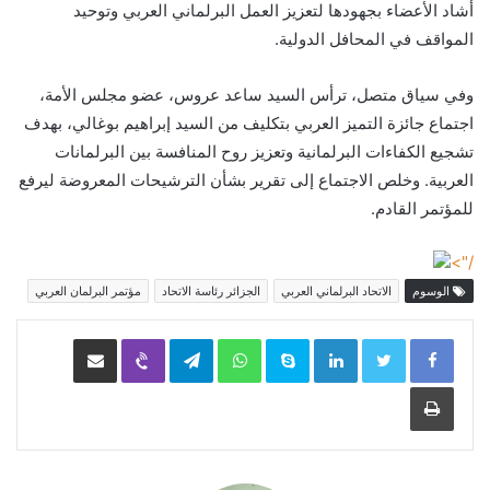
أشاد الأعضاء بجهودها لتعزيز العمل البرلماني العربي وتوحيد
المواقف في المحافل الدولية.
وفي سياق متصل، ترأس السيد ساعد عروس، عضو مجلس الأمة،
اجتماع جائزة التميز العربي بتكليف من السيد إبراهيم بوغالي، بهدف
تشجيع الكفاءات البرلمانية وتعزيز روح المنافسة بين البرلمانات
العربية. وخلص الاجتماع إلى تقرير بشأن الترشيحات المعروضة ليرفع
للمؤتمر القادم.
/">
الوسوم
الاتحاد البرلماني العربي
الجزائر رئاسة الاتحاد
مؤتمر البرلمان العربي
LinkedIn
Skype
WhatsApp
Telegram
Viber
مشاركة عبر البريد
طباعة