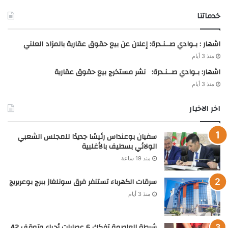
خدماتنا
اشهار : بـوادي صــنـدرة: إعلان عن بيع حقوق عقارية بالمزاد العلني
منذ 3 أيام
اشهار: بـوادي صــنـدرة: نشر مستخرج بيع حقوق عقارية
منذ 3 أيام
اخر الاخبار
سفيان بوعنداس رئيسًا جديدًا للمجلس الشعبي
الولائي بسطيف بالأغلبية
منذ 19 ساعة
سرقات الكهرباء تستنفر فرق سونلغاز ببرج بوعريريج
منذ 3 أيام
شرطة العاصمة تفكك 6 عصابات أحياء وتوقف 42