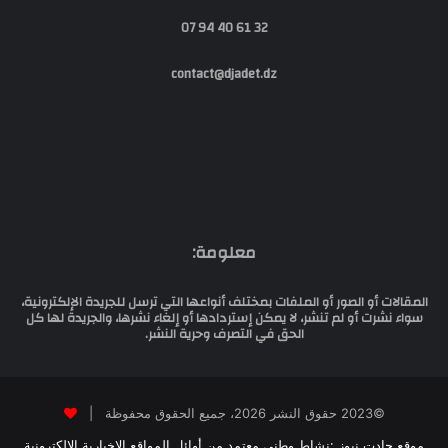
32 61 40 94 07
contact@djadet.dz
معلومة:
المقالات أو الصور أو الملفات بمختلف أنواعها التي ترسل للجريدة الإلكترونية،
سواء نشرت أو لم تنشر، لا يمكن إستردادها أو إلغاء نشرها، والجريدة لها كل
الحق في التصرف وحرية النشر.
©2023 حقوق النشر 2026، جميع الحقوق محفوظة |
موقع جادت نيوز :نشاط وطني معتمد من أوائل المواقع الإخبارية الالكترونية