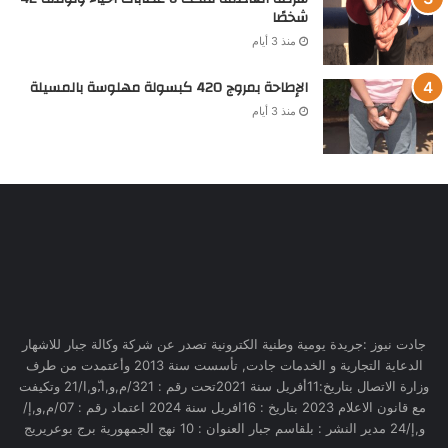
شخصًا
منذ 3 أيام
الإطاحة بمروج 420 كبسولة مهلوسة بالمسيلة
منذ 3 أيام
جادت نيوز :جريدة يومية وطنية الكترونية تصدر عن شركة وكالة جبار للاشهار
الدعاية التجارية و الخدمات جادت, تأسست سنة 2013 وأعتمدت من طرف
وزارة الاتصال بتاريخ:11أفريل سنة 2021تحت رقم : 321/م,و,ا,ّو,ا/21 وتكيفت
مع قانون الاعلام 2023 بتاريخ : 16افريل سنة 2024 اعتماد رقم : 07/م,و,إ/
و,إ/24 مدير النشر : بلقاسم جبار العنوان : 10 نهج الجمهورية برج بوعريريج