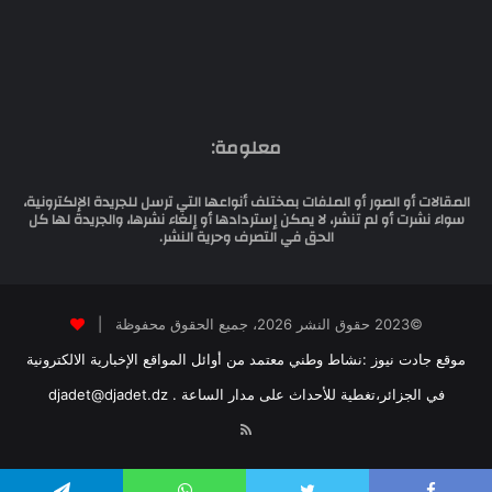
معلومة:
المقالات أو الصور أو الملفات بمختلف أنواعها التي ترسل للجريدة الإلكترونية،
سواء نشرت أو لم تنشر، لا يمكن إستردادها أو إلغاء نشرها، والجريدة لها كل
الحق في التصرف وحرية النشر.
©2023 حقوق النشر 2026، جميع الحقوق محفوظة |
موقع جادت نيوز :نشاط وطني معتمد من أوائل المواقع الإخبارية الالكترونية
في الجزائر،تغطية للأحداث على مدار الساعة . djadet@djadet.dz
RSS