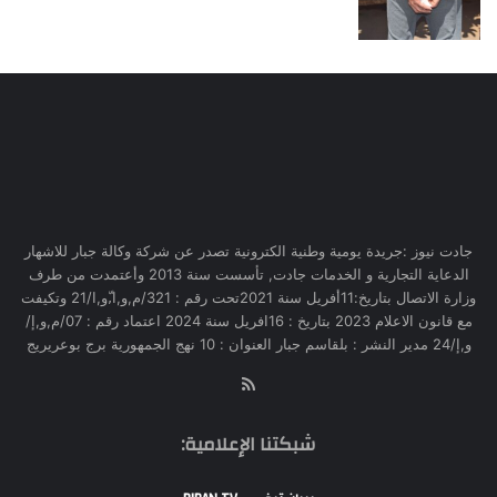
جادت نيوز :جريدة يومية وطنية الكترونية تصدر عن شركة وكالة جبار للاشهار
الدعاية التجارية و الخدمات جادت, تأسست سنة 2013 وأعتمدت من طرف
وزارة الاتصال بتاريخ:11أفريل سنة 2021تحت رقم : 321/م,و,ا,ّو,ا/21 وتكيفت
مع قانون الاعلام 2023 بتاريخ : 16افريل سنة 2024 اعتماد رقم : 07/م,و,إ/
و,إ/24 مدير النشر : بلقاسم جبار العنوان : 10 نهج الجمهورية برج بوعريريج
RSS
شبكتنا الإعلامية: