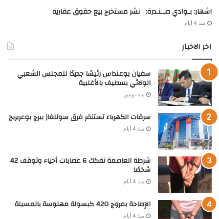
اشهار: بـوادي صــنـدرة: نشر مستخرج بيع حقوق عقارية
منذ 4 أيام
اخر الاخبار
سفيان بوعنداس رئيسًا جديدًا للمجلس الشعبي
الولائي بسطيف بالأغلبية
منذ يومين
سرقات الكهرباء تستنفر فرق سونلغاز ببرج بوعريريج
منذ 4 أيام
شرطة العاصمة تفكك 6 عصابات أحياء وتوقف 42
شخصًا
منذ 4 أيام
الإطاحة بمروج 420 كبسولة مهلوسة بالمسيلة
منذ 4 أيام