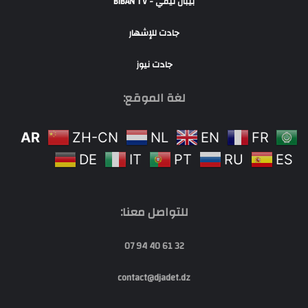
بيبان تيفي - BIBAN TV
جادت للإشهار
جادت نيوز
لغة الموقع:
AR
ZH-CN
NL
EN
FR
DE
IT
PT
RU
ES
للتواصل معنا:
32 61 40 94 07
contact@djadet.dz