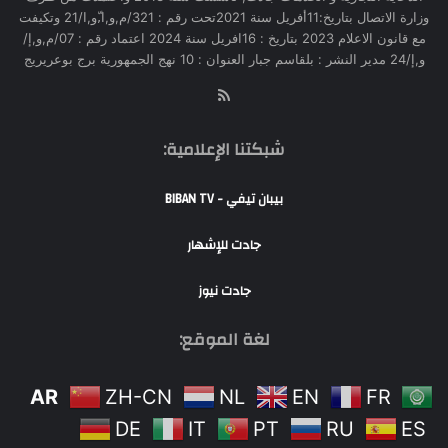
وزارة الاتصال بتاريخ:11أفريل سنة 2021تحت رقم : 321/م,و,ا,ّو,ا/21 وتكيفت
مع قانون الاعلام 2023 بتاريخ : 16افريل سنة 2024 اعتماد رقم : 07/م,و,إ/
و,إ/24 مدير النشر : بلقاسم جبار العنوان : 10 نهج الجمهورية برج بوعريريج
RSS
شبكتنا الإعلامية:
بيبان تيفي - BIBAN TV
جادت للإشهار
جادت نيوز
لغة الموقع:
AR
ZH-CN
NL
EN
FR
DE
IT
PT
RU
ES