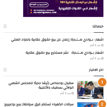
خدماتنا
اشهار : بـوادي صــنـدرة: إعلان عن بيع حقوق عقارية بالمزاد العلني
منذ 5 أيام
اشهار: بـوادي صــنـدرة: نشر مستخرج بيع حقوق عقارية
منذ 5 أيام
اخر الاخبار
سفيان بوعنداس رئيسًا جديدًا للمجلس الشعبي
الولائي بسطيف بالأغلبية
منذ 3 أيام
سرقات الكهرباء تستنفر فرق سونلغاز ببرج بوعريريج