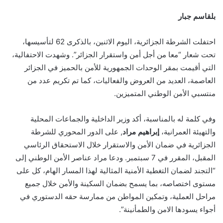
بلقاسم جبار
احتفلت الشرطة الجزائرية، اليوم الاثنين، بالذكرى 62 لتأسيسها،
تحت شعار “معا من أجل أمن واستقرار الجزائر”. وشهدت الاحتفالية،
التي أقيمت بمقر الوحدات الجمهورية للأمن بالحميز في الجزائر
العاصمة، العديد من العروض والفعاليات، كما تم تكريم عدد من
منتسبي الأمن الوطني المتميزين.
وفي كلمة له بالمناسبة، أكد وزير الداخلية والجماعات المحلية
والتهيئة العمرانية،
إبراهيم مراد
, على الدور المحوري للشرطة
الجزائرية في ضمان الأمن والاستقرار خلال الاستحقاق الرئاسي
المقبل، المقرر في 7 سبتمبر. ودعا مراد عناصر الأمن الوطني إلى
“التجند لضمان التغطية الأمنية المثالية لهذا المسار الهام، كل على
مستوى اختصاصه، بما يسمح بضمان السكينة والأمن خلال جميع
مراحل العملية، وتمكين المواطن من ممارسة حقه الدستوري في
أجواء يسودها الامن والطمأنينة”.