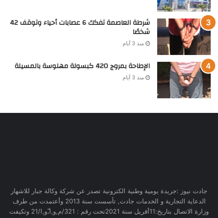
شرطة العاصمة تفكك 6 عصابات أحياء وتوقف 42
شخصًا
منذ 3 أيام
الإطاحة بمروج 420 كبسولة مهلوسة بالمسيلة
منذ 3 أيام
جادت نيوز :جريدة يومية وطنية الكترونية تصدر عن شركة وكالة جبار للاشهار
الدعاية التجارية و الخدمات جادت, تأسست سنة 2013 وأعتمدت من طرف
وزارة الاتصال بتاريخ:11أفريل سنة 2021تحت رقم : 321/م,و,ا,ّو,ا/21 وتكيفت