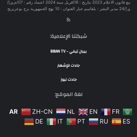
مع قانون الاعلام 2023 بتاريخ : 16افريل سنة 2024 اعتماد رقم : 07/م,و,إ/
و,إ/24 مدير النشر : بلقاسم جبار العنوان : 10 نهج الجمهورية برج بوعريريج
RSS
شبكتنا الإعلامية:
بيبان تيفي - BIBAN TV
جادت للإشهار
جادت نيوز
لغة الموقع:
AR
ZH-CN
NL
EN
FR
DE
IT
PT
RU
ES