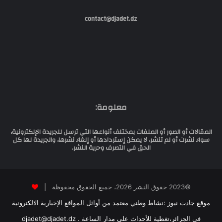
contact@djadet.dz
معلومة:
المقالات أو الصور أو الملفات بمختلف أنواعها التي ترسل للجريدة الإلكترونية،
سواء نشرت أو لم تنشر، لا يمكن إستردادها أو إلغاء نشرها، والجريدة لها كل
الحق في التصرف وحرية النشر.
©2023 حقوق النشر 2026، جميع الحقوق محفوظة |
موقع جادت نيوز :نشاط وطني معتمد من أوائل المواقع الإخبارية الالكترونية
في الجزائر،تغطية للأحداث على مدار الساعة . djadet@djadet.dz