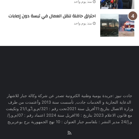
منذ يوم واحد
احتراق حافلة لنقل العمال في تبسة دون إصابات
منذ يوم واحد
جادت نيوز :جريدة يومية وطنية الكترونية تصدر عن شركة وكالة جبار للاشهار
الدعاية التجارية و الخدمات جادت, تأسست سنة 2013 وأعتمدت من طرف
وزارة الاتصال بتاريخ:11أفريل سنة 2021تحت رقم : 321/م,و,ا,ّو,ا/21 وتكيفت
مع قانون الاعلام 2023 بتاريخ : 16افريل سنة 2024 اعتماد رقم : 07/م,و,إ/
و,إ/24 مدير النشر : بلقاسم جبار العنوان : 10 نهج الجمهورية برج بوعريريج
RSS