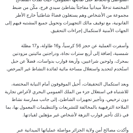
المختصة تدخلاً ميدانياً مفاجئاً بشاطئ سيدي فرج، مكّن من ضبط
مجموعة من الأشخاص وهم يستغلون فضاءً شاطئياً خارج الأطر
القانونية، مع توقيف مالك التجهيزات وتحويل جميع المشتبه فيهم إلى
الجهات الأمنية لاستكمال إجراءات التحقيق.
وأسفرت العملية عن حجز 56 كرسياً، و16 طاولة، و17 مظلة
شمسية، إضافة إلى أربع سترات نجاة، ودراجتين مائيتين مزودتين
بمحرك، ولوحين شراعيين، وأربعة قوارب بدواسات، فضلاً عن حبل
استُخدم لتحديد واستغلال مساحة مائية لفائدة النشاط غير المرخص.
وبعد استكمال التحقيقات، أُحيل الموقوفون أمام النيابة المختصة،
للاشتباه في استغلال جزء من الملك العمومي البحري لأغراض تجارية
دون ترخيص، وتأجير تجهيزات الشاطئ، إلى جانب ممارسة نشاط
الملاحة الترفيهية بالمخالفة للتشريعات والتنظيمات المعمول بها، بما
في ذلك تأجير قوارب النزهة لأشخاص غير مؤهلين لقيادتها.
وأكدت مصالح أمن ولاية الجزائر مواصلة عملياتها الميدانية عبر