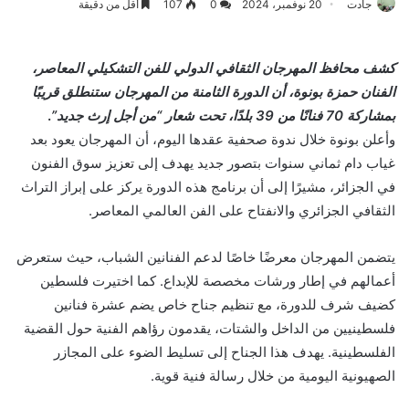
جادت
20 نوفمبر، 2024
0
107
أقل من دقيقة
كشف محافظ المهرجان الثقافي الدولي للفن التشكيلي المعاصر،
الفنان حمزة بونوة، أن الدورة الثامنة من المهرجان ستنطلق قريبًا
بمشاركة 70 فنانًا من 39 بلدًا، تحت شعار “من أجل إرث جديد”
.
وأعلن بونوة خلال ندوة صحفية عقدها اليوم، أن المهرجان يعود بعد
غياب دام ثماني سنوات بتصور جديد يهدف إلى تعزيز سوق الفنون
في الجزائر، مشيرًا إلى أن برنامج هذه الدورة يركز على إبراز التراث
الثقافي الجزائري والانفتاح على الفن العالمي المعاصر.
يتضمن المهرجان معرضًا خاصًا لدعم الفنانين الشباب، حيث ستعرض
أعمالهم في إطار ورشات مخصصة للإبداع. كما اختيرت فلسطين
كضيف شرف للدورة، مع تنظيم جناح خاص يضم عشرة فنانين
فلسطينيين من الداخل والشتات، يقدمون رؤاهم الفنية حول القضية
الفلسطينية. يهدف هذا الجناح إلى تسليط الضوء على المجازر
الصهيونية اليومية من خلال رسالة فنية قوية.