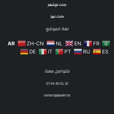
جادت للإشهار
جادت نيوز
لغة الموقع:
AR
ZH-CN
NL
EN
FR
DE
IT
PT
RU
ES
للتواصل معنا:
32 61 40 94 07
contact@djadet.dz