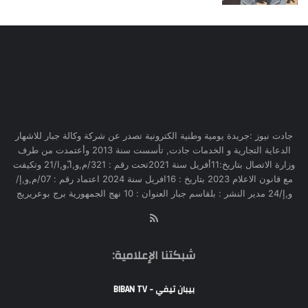
جادت نيوز :جريدة يومية وطنية الكترونية تصدر عن شركة وكالة جبار للاشهار
الدعاية التجارية و الخدمات جادت, تأسست سنة 2013 وأعتمدت من طرف
وزارة الاتصال بتاريخ:11أفريل سنة 2021تحت رقم : 321/م,و,ا,ّو,ا/21 وتكيفت
مع قانون الاعلام 2023 بتاريخ : 16افريل سنة 2024 اعتماد رقم : 07/م,و,إ/
و,إ/24 مدير النشر : بلقاسم جبار العنوان : 10 نهج الجمهورية برج بوعريريج
RSS
شبكتنا الإعلامية:
بيبان تيفي - BIBAN TV