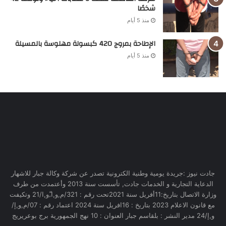
شخصًا
منذ 5 أيام
الإطاحة بمروج 420 كبسولة مهلوسة بالمسيلة
منذ 5 أيام
جادت نيوز :جريدة يومية وطنية الكترونية تصدر عن شركة وكالة جبار للاشهار
الدعاية التجارية و الخدمات جادت, تأسست سنة 2013 وأعتمدت من طرف
وزارة الاتصال بتاريخ:11أفريل سنة 2021تحت رقم : 321/م,و,ا,ّو,ا/21 وتكيفت
مع قانون الاعلام 2023 بتاريخ : 16افريل سنة 2024 اعتماد رقم : 07/م,و,إ/
و,إ/24 مدير النشر : بلقاسم جبار العنوان : 10 نهج الجمهورية برج بوعريريج