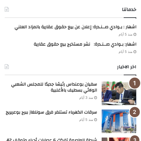
خدماتنا
اشهار : بـوادي صــنـدرة: إعلان عن بيع حقوق عقارية بالمزاد العلني
منذ 5 أيام
اشهار: بـوادي صــنـدرة: نشر مستخرج بيع حقوق عقارية
منذ 5 أيام
اخر الاخبار
سفيان بوعنداس رئيسًا جديدًا للمجلس الشعبي
الولائي بسطيف بالأغلبية
منذ 3 أيام
سرقات الكهرباء تستنفر فرق سونلغاز ببرج بوعريريج
منذ 5 أيام
شرطة العاصمة تفكك 6 عصابات أحياء وتوقف 42