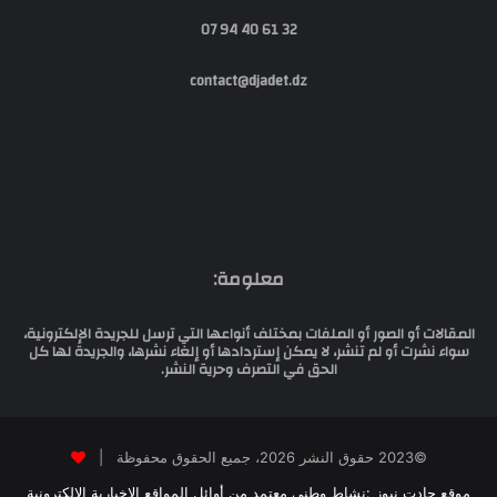
32 61 40 94 07
contact@djadet.dz
معلومة:
المقالات أو الصور أو الملفات بمختلف أنواعها التي ترسل للجريدة الإلكترونية،
سواء نشرت أو لم تنشر، لا يمكن إستردادها أو إلغاء نشرها، والجريدة لها كل
الحق في التصرف وحرية النشر.
©2023 حقوق النشر 2026، جميع الحقوق محفوظة |
موقع جادت نيوز :نشاط وطني معتمد من أوائل المواقع الإخبارية الالكترونية