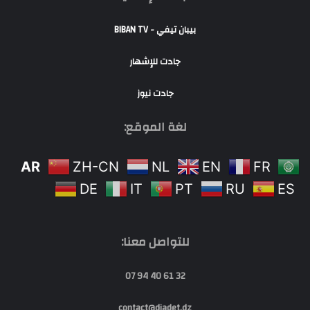
بيبان تيفي - BIBAN TV
جادت للإشهار
جادت نيوز
لغة الموقع:
AR
ZH-CN
NL
EN
FR
DE
IT
PT
RU
ES
للتواصل معنا:
32 61 40 94 07
contact@djadet.dz