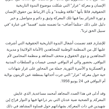
الإنسان و معركة “عرار” التي شكلت موضوع الندوة التاريخية
الحقوقية, قائلا بأنها “علاقة وطيدة” و بأن الارتباط بين حقوق الإنسان
و ثورة الجزائر بما فيها تلك المعركة وثيق و دائم و متواصل, و خير
دليل على ذلك -مثلما أضاف- ما تضمنه نشيد “قسما” في عبارة “في
سبيل الحق ثرنا”.
للإشارة, فقد تضمنت أشغال الندوة التاريخية الحقوقية التي أشرفت
عليها كل من المنظمة الوطنية للمجاهدين (الأمانة الولائية) و مديرية
المجاهدين و ذوي الحقوق و متحف المجاهد و منظمة المحامين لأم
البواقي, بحضور والي أم البواقي عيسى عيسات و السلطات المدنية
و العسكرية و الأسرة الثورية, جملة من المحاور على غرار شهادات
حية حول معركة “عرار” التي جرت أحداثها بمنطقة عين الزيتون بولاية
أم البواقي في 24 يونيو 1956.
وقد أدلى في هذا الصدد المجاهد أمحمد مساعدية, الذي عايش
المعركة, و الضحية ضية عدنان التي بتر ذراعها فيها و النوار فراح إبن
شهيدين في ذات المعركة, بشهاداتهم حول قساوة المشاهد في ذلك