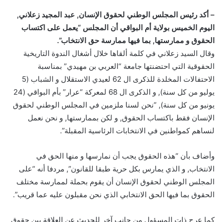
– أكد رئيس المجلس الوطني لحقوق الإنسان, عبد المجيد زعلاني,
اليوم الخميس بولاية أم البواقي أن المجلس “يعمل على اكتساب
الحقوق و ممارستها, بما فيها ممارسة حق الانتخاب”.
وقال السيد زعلاني في كلمة ألقاها خلال أشغال الندوة التاريخية
الحقوقية التي احتضنتها جامعة “العربي بن مهيدي” بمناسبة
الاحتفالات المخلدة للذكرى ال 62 لعيدي الاستقلال و الشباب (5
يوليو من كل سنة), و الذكرى ال 68 لمعركة “عرار” بأم البواقي (24
يونيو من كل سنة), “نحن لسنا ملزمين في المجلس الوطني لحقوق
الإنسان فقط باكتساب الحقوق, و لكن بممارستها, و نحن نعمل
لنساهم كمواطنين في الانتخابات الرئاسية المقبلة”.
وأضاف بأن “هذه الحقوق يجب أن نمارسها و منها الحق في
الانتخاب, و الذي يمارس بكل حرية طبقا للقانون”, مردفا أنه “على
المجلس الوطني لحقوق الإنسان أن يقوم بحملة لممارسة مختلف
الحقوق بما فيها الحق الانتخابي الذي نحن مقبلون عليه عما قريب”.
كما عرج ذات المسؤول من جانب آخر للحديث عن العلاقة بين حقوق