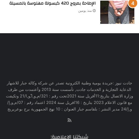
الإطاحة بمروج 420 كبسولة مهلوسة بالمسيلة
منذ يومين
جادت نيوز :جريدة يومية وطنية الكترونية تصدر عن شركة وكالة جبار للاشهار
الدعاية التجارية و الخدمات جادت, تأسست سنة 2013 وأعتمدت من طرف
وزارة الاتصال بتاريخ:11أفريل سنة 2021تحت رقم : 321/م,و,ا,ّو,ا/21 وتكيفت
مع قانون الاعلام 2023 بتاريخ : 16افريل سنة 2024 اعتماد رقم : 07/م,و,إ/
و,إ/24 مدير النشر : بلقاسم جبار العنوان : 10 نهج الجمهورية برج بوعريريج
RSS
شبكتنا الإعلامية: