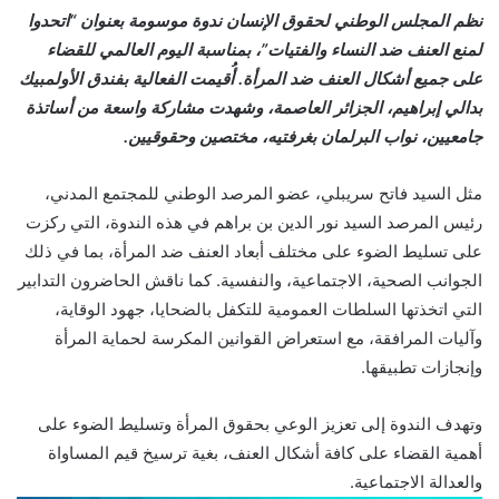
نظم المجلس الوطني لحقوق الإنسان ندوة موسومة بعنوان “اتحدوا
لمنع العنف ضد النساء والفتيات”، بمناسبة اليوم العالمي للقضاء
على جميع أشكال العنف ضد المرأة. أُقيمت الفعالية بفندق الأولمبيك
بدالي إبراهيم، الجزائر العاصمة، وشهدت مشاركة واسعة من أساتذة
جامعيين، نواب البرلمان بغرفتيه، مختصين وحقوقيين.
مثل السيد فاتح سريبلي، عضو المرصد الوطني للمجتمع المدني،
رئيس المرصد السيد نور الدين بن براهم في هذه الندوة، التي ركزت
على تسليط الضوء على مختلف أبعاد العنف ضد المرأة، بما في ذلك
الجوانب الصحية، الاجتماعية، والنفسية. كما ناقش الحاضرون التدابير
التي اتخذتها السلطات العمومية للتكفل بالضحايا، جهود الوقاية،
وآليات المرافقة، مع استعراض القوانين المكرسة لحماية المرأة
وإنجازات تطبيقها.
وتهدف الندوة إلى تعزيز الوعي بحقوق المرأة وتسليط الضوء على
أهمية القضاء على كافة أشكال العنف، بغية ترسيخ قيم المساواة
والعدالة الاجتماعية.