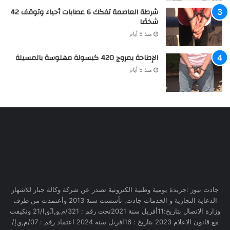
شرطة العاصمة تفكك 6 عصابات أحياء وتوقف 42
شخصًا
منذ 5 أيام
الإطاحة بمروج 420 كبسولة مهلوسة بالمسيلة
منذ 5 أيام
جادت نيوز :جريدة يومية وطنية الكترونية تصدر عن شركة وكالة جبار للاشهار
الدعاية التجارية و الخدمات جادت, تأسست سنة 2013 وأعتمدت من طرف
وزارة الاتصال بتاريخ:11أفريل سنة 2021تحت رقم : 321/م,و,ا,ّو,ا/21 وتكيفت
مع قانون الاعلام 2023 بتاريخ : 16افريل سنة 2024 اعتماد رقم : 07/م,و,إ/