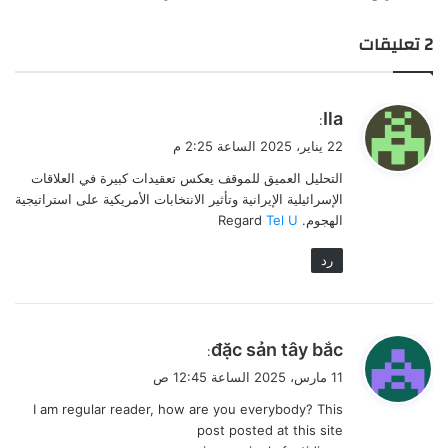
‫2 تعليقات
ي
Ila
:
ق
22 يناير، 2025 الساعة 2:25 م
و
التحليل العميق للموقف يعكس تعقيدات كبيرة في العلاقات
ل
الإسرائيلية الإيرانية وتأثير الانتخابات الأمريكية على استراتيجية
الهجوم. Regard
Tel U
رد
ي
đặc sản tây bắc
:
ق
11 مارس، 2025 الساعة 12:45 ص
و
I am regular reader, how are you everybody? This
ل
post posted at this site