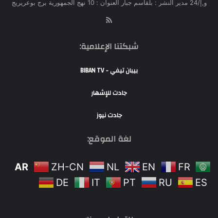
و,إ/24 مدير النشر : بلقاسم جبار العنوان : 10 نهج الجمهورية برج بوعريريج
RSS
شبكتنا الإعلامية:
بيبان تيفي - BIBAN TV
جادت للإشهار
جادت نيوز
لغة الموقع:
AR
ZH-CN
NL
EN
FR
DE
IT
PT
RU
ES