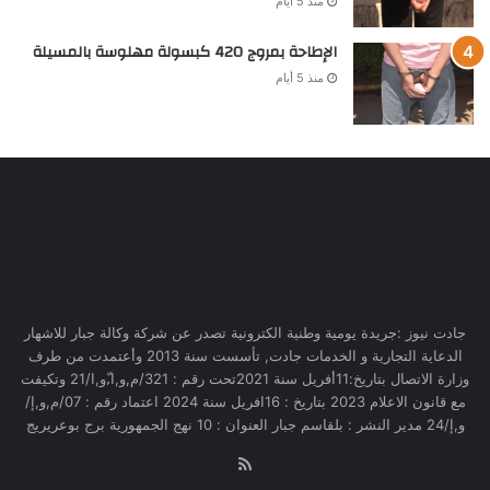
منذ 5 أيام
الإطاحة بمروج 420 كبسولة مهلوسة بالمسيلة
منذ 5 أيام
جادت نيوز :جريدة يومية وطنية الكترونية تصدر عن شركة وكالة جبار للاشهار
الدعاية التجارية و الخدمات جادت, تأسست سنة 2013 وأعتمدت من طرف
وزارة الاتصال بتاريخ:11أفريل سنة 2021تحت رقم : 321/م,و,ا,ّو,ا/21 وتكيفت
مع قانون الاعلام 2023 بتاريخ : 16افريل سنة 2024 اعتماد رقم : 07/م,و,إ/
و,إ/24 مدير النشر : بلقاسم جبار العنوان : 10 نهج الجمهورية برج بوعريريج
RSS