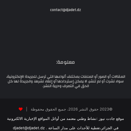
contact@djadet.dz
معلومة:
المقالات أو الصور أو الملفات بمختلف أنواعها التي ترسل للجريدة الإلكترونية،
سواء نشرت أو لم تنشر، لا يمكن إستردادها أو إلغاء نشرها، والجريدة لها كل
الحق في التصرف وحرية النشر.
©2023 حقوق النشر 2026، جميع الحقوق محفوظة |
موقع جادت نيوز :نشاط وطني معتمد من أوائل المواقع الإخبارية الالكترونية
في الجزائر،تغطية للأحداث على مدار الساعة . djadet@djadet.dz