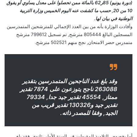
(دورة يونيو) 85ر62 بالمائة ممن تحصلوا على معدل يساوي أو يفوق
10 من 20, حسب ما كشفت عنه اليوم الخميس وزارة التربية
الوطنية في بيان لها.
وأفادت الوزارة بأنه من بين العدد الإجمالي للمترشحين المتمدرسين
المسجلين البالغ 805444 مترشح, تم تسجيل 799612 مترشح
متمدرس حضر الامتحان, نجح منهم 502521 مترشح.
وقد بلغ عدد الناجحين المتمدرسين بتقدير
263088 ناجح يتوزعون على 7874 تقدير
ممتاز, 45554 تقدير جيد جدا, 79334
تقدير جيد و130326 تقدير قريب من
الجيد, وفقا للمصدر ذاته.
أما بخصوص التلاميذ المقبولين في السنة الأولى ثانوي, فقد بلغ