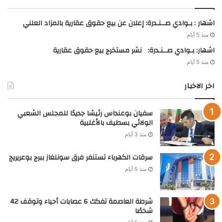
اشهار : بـوادي صــنـدرة: إعلان عن بيع حقوق عقارية بالمزاد العلني
منذ 5 أيام
اشهار: بـوادي صــنـدرة: نشر مستخرج بيع حقوق عقارية
منذ 5 أيام
اخر الاخبار
سفيان بوعنداس رئيسًا جديدًا للمجلس الشعبي
الولائي بسطيف بالأغلبية
منذ 3 أيام
سرقات الكهرباء تستنفر فرق سونلغاز ببرج بوعريريج
منذ 5 أيام
شرطة العاصمة تفكك 6 عصابات أحياء وتوقف 42
شخصًا