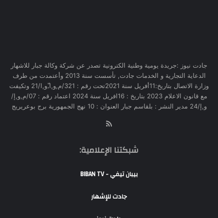
جادت نيوز :جريدة يومية وطنية الكترونية تصدر عن شركة وكالة جبار للاشهار
الدعاية التجارية و الخدمات جادت, تأسست سنة 2013 وأعتمدت من طرف
وزارة الاتصال بتاريخ:11أفريل سنة 2021تحت رقم : 321/م,و,ا,ّو,ا/21 وتكيفت
مع قانون الاعلام 2023 بتاريخ : 16افريل سنة 2024 اعتماد رقم : 07/م,و,إ/
و,إ/24 مدير النشر : بلقاسم جبار العنوان : 10 نهج الجمهورية برج بوعريريج
RSS
شبكتنا الإعلامية:
بيبان تيفي - BIBAN TV
جادت للإشهار