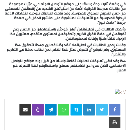
في واقعة أثارت جدلاً واسعًا على مواقع التواصل الاجتماعي، عبّرت مجموعة
من طالبات مدرسة القرآنية الأمة عن استيائهن الشديد من إقصائهن التعسفي
من حفل التكريم السنوي للمدرسة. وقد قامت الطالبات بتوجيه انتقادات لاذعة
للإدارة المدرسية عبر التعليقات المنشورة على منشور الحفل في صفحة
جريدة “جادت نيوز”.
وأكدت الطالبات في تعليقاتهن أنهن فوجئن باستبعادهن من الحفل رغم
تفوقهن في حفظ القرآن الكريم وتحقيقهن لمستوى متقدم، معتبرين هذا
الإجراء ظلمًا كبيرًا وإهانة لمجهوداتهن.
وقالت إحدى الطالبات في تعليقها: “لقد بذلنا قصارى جهدنا لتحقيق هذا
المستوى، ولم نتوقع أن نتعرض لمثل هذا الظلم. نحن نطالب بحقنا في التكريم
والتقدير”.
هذا وقد لاقى تعليقات الطالبات تفاعلاً واسعًا من قبل رواد مواقع التواصل
الاجتماعي، الذين عبروا عن تضامنهم معهن واستنكارهم لهذا التصرف غير
المبرر.
/">
LinkedIn
Skype
WhatsApp
Telegram
Viber
مشاركة عبر البريد
طباعة