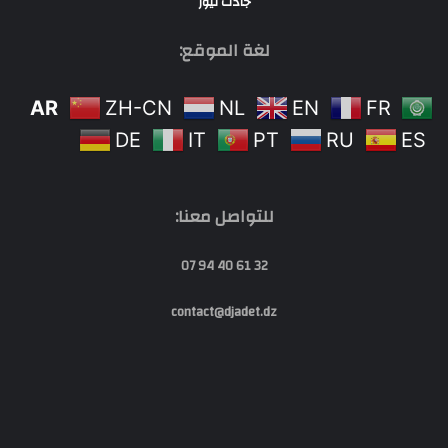
جادت نيوز
لغة الموقع:
AR
ZH-CN
NL
EN
FR
DE
IT
PT
RU
ES
للتواصل معنا:
32 61 40 94 07
contact@djadet.dz