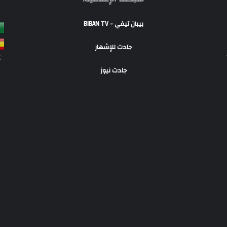
بيبان تيفي - BIBAN TV
جادت للإشهار
S
جادت نيوز