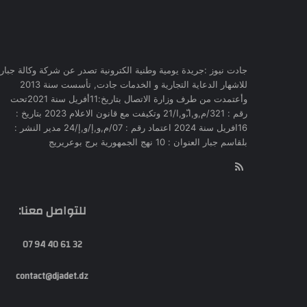
جادت نيوز :جريدة يومية وطنية الكترونية تصدر عن شركة وكالة جبار
للاشهار الدعاية التجارية و الخدمات جادت, تأسست سنة 2013
وأعتمدت من طرف وزارة الاتصال بتاريخ:11أفريل سنة 2021تحت
رقم : 321/م,و,ا,ّو,ا/21 وتكيفت مع قانون الاعلام 2023 بتاريخ :
16افريل سنة 2024 اعتماد رقم : 07/م,و,إ/و,إ/24 مدير النشر :
بلقاسم جبار العنوان : 10 نهج الجمهورية برج بوعريريج
RSS
للتواصل معنا:
32 61 40 94 07
contact@djadet.dz