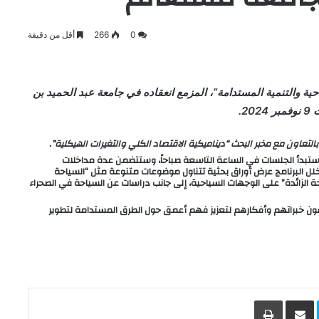
0
266
أقل من دقيقة
ية والتنمية المستدامة”، المزمع انعقاده في جامعة عبد الحميد بن
2.
لتعاون مع مخبر البحث “ديناميكية الاقتصاد الكلي والتغيرات الهيكلية”.
 ستبدأ الجلسات في الساعة التاسعة صباحاً، وستتضمن عدة مداخلات
لل البرنامج عرض أوراق بحثية تتناول موضوعات متنوعة مثل “السياحة
دامة 2030″، وتأثير ظاهرة “السياحة الزائدة” على الوجهات السياحية، إلى جانب دراسات عن السياحة في الصحراء
مون خبراتهم وأفكارهم لتعزيز فهم أعمق حول الطرق المستدامة لتطوير
L
Skype
مشاركة عبر البريد
طباعة