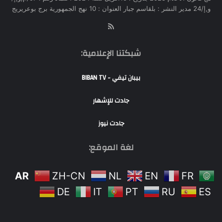
و,إ/24 مدير النشر : بلقاسم جبار العنوان : 10 نهج الجمهورية برج بوعريريج
RSS
شبكتنا الإعلامية:
بيبان تيفي - BIBAN TV
جادت للإشهار
جادت نيوز
لغة الموقع:
AR
ZH-CN
NL
EN
FR
DE
IT
PT
RU
ES