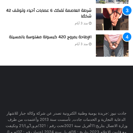
شرطة العاصمة تفكك 6 عصابات أحياء وتوقف 42
شخصًا
منذ 3 أيام
الإطاحة بمروج 420 كبسولة مهلوسة بالمسيلة
منذ 3 أيام
جادت نيوز :جريدة يومية وطنية الكترونية تصدر عن شركة وكالة جبار للاشهار
الدعاية التجارية و الخدمات جادت, تأسست سنة 2013 وأعتمدت من طرف
وزارة الاتصال بتاريخ:11أفريل سنة 2021تحت رقم : 321/م,و,ا,ّو,ا/21 وتكيفت
مع قانون الاعلام 2023 بتاريخ : 16افريل سنة 2024 اعتماد رقم : 07/م,و,إ/