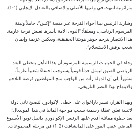
ماراثونية انتهت في وقتيها الأصلي والإضافي بالتعادل الإيجابي (1-1).
وشارك الرئيس بينا أجواء الفرحة عبر منصة “إكس”، حاملاً وثيقة
المرسوم الرئاسي، ومعلقاً: “اليوم، الأمة بأسرها تعيش فرحة عارمة.
هذا الانتصار يترجم جوهر هويتنا الحقيقية، ويعكس عزيمة وإيمان
شعب يرفض الاستسلام”.
وجاء في الحيثيات الرسمية للمرسوم أن هذا التأهل يتخطى البعد
الرياضي الضيق ليمثل حدثاً قومياً يستوجب احتفاءً شعبياً عارماً،
مشيراً إلى أن الدولة رأت من الواجب منح المواطنين فرصة التلاحم
والابتهاج بهذا النصر التاريخي.
وبهذا القرار، تسير باراغواي على خطى الإكوادور، لتصبح ثاني دولة
لاتينية تعلن عطلة رسمية بسبب مواجهة ألمانيا في هذا المونديال؛
بعد خطوة مماثلة أقدم عليها الرئيس الإكوادوري دانييل نوبوا الأسبوع
الماضي عقب الفوز على المانشافت (2-1) في مرحلة المجموعات.