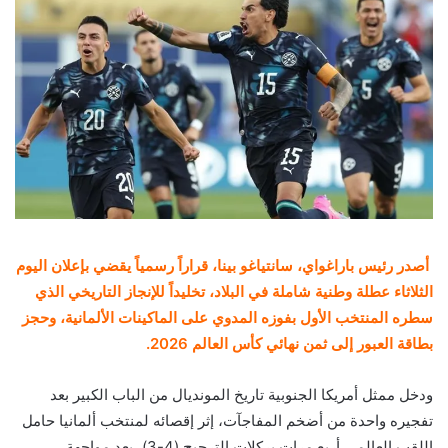
أصدر رئيس باراغواي، سانتياغو بينا، قراراً رسمياً يقضي بإعلان اليوم
الثلاثاء عطلة وطنية شاملة في البلاد، تخليداً للإنجاز التاريخي الذي
سطره المنتخب الأول بفوزه المدوي على الماكينات الألمانية، وحجز
بطاقة العبور إلى ثمن نهائي كأس العالم 2026.
ودخل ممثل أمريكا الجنوبية تاريخ المونديال من الباب الكبير بعد
تفجيره واحدة من أضخم المفاجآت، إثر إقصائه لمنتخب ألمانيا حامل
اللقب العالمي أربع مرات بركلات الترجيح (4-3)، بعد مواجهة