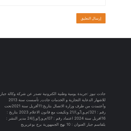
جادت نيوز :جريدة يومية وطنية الكترونية تصدر عن شركة وكالة جبار
للاشهار الدعاية التجارية و الخدمات جادت, تأسست سنة 2013
وأعتمدت من طرف وزارة الاتصال بتاريخ:11أفريل سنة 2021تحت
رقم : 321/م,و,ا,ّو,ا/21 وتكيفت مع قانون الاعلام 2023 بتاريخ :
16افريل سنة 2024 اعتماد رقم : 07/م,و,إ/و,إ/24 مدير النشر :
بلقاسم جبار العنوان : 10 نهج الجمهورية برج بوعريريج