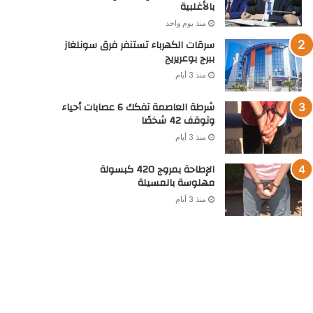
بالأغلبية
منذ يوم واحد
سرقات الكهرباء تستنفر فرق سونلغاز
ببرج بوعريريج
منذ 3 أيام
شرطة العاصمة تفكك 6 عصابات أحياء
وتوقف 42 شخصًا
منذ 3 أيام
الإطاحة بمروج 420 كبسولة
مهلوسة بالمسيلة
منذ 3 أيام