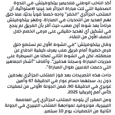
أكد الناخب الوطني فلاديمير بيتكوفيتش، في الندوة
الصحفية التي تلت مباراة الجزائر ضد غينيا الاستوائية، أن
المنتخب الجزائري “الخضر” واجه خصماً قوياً بدنيًا، مما خلق
لهم العديد من التحديات في المباراة. وظهر بيتكوفيتش
مرتاحاً بعد شوط أول صعب، حيث أقر بأن الفريق لم ينجح
في تشكيل أي تهديد حقيقي على مرمى الخصم خلال
النصف الأول من اللقاء.
وقال بيتكوفيتش: “في الشوط الأول لم نستطع خلق
فرص خطيرة أمام فريق صلب يعرف كيفية الدفاع عن
منطقته، لكن في الشوط الثاني تمكنا من السيطرة على
مجريات المباراة وسجلنا هدفين”. وأضاف: “أشكر الجماهير
التي دعمت اللاعبين طوال المباراة”.
جاءت هذه التصريحات بعد فوز المنتخب الجزائري بهدفين
دون رد، سجلهما حسام عوار في الدقيقة 67 وأمين
غويري في الدقيقة 90، ضمن الجولة الأولى من تصفيات
كأس أمم إفريقيا 2025.
ومن المقرر أن يتوجه المنتخب الجزائري إلى العاصمة
الليبيرية، مونروفيا، لمواجهة المنتخب الليبيري في الجولة
الثانية من التصفيات، يوم 10 سبتمبر.