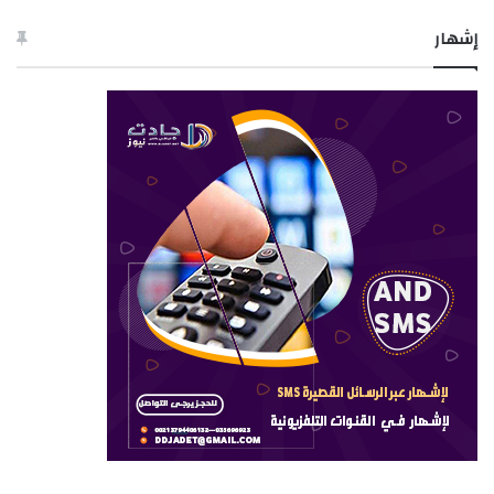
إشهار