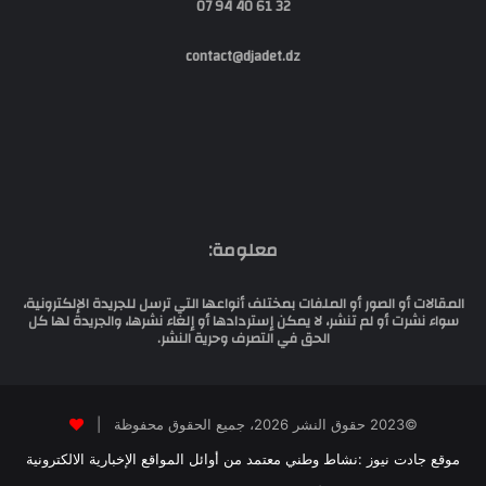
32 61 40 94 07
contact@djadet.dz
معلومة:
المقالات أو الصور أو الملفات بمختلف أنواعها التي ترسل للجريدة الإلكترونية،
سواء نشرت أو لم تنشر، لا يمكن إستردادها أو إلغاء نشرها، والجريدة لها كل
الحق في التصرف وحرية النشر.
©2023 حقوق النشر 2026، جميع الحقوق محفوظة |
موقع جادت نيوز :نشاط وطني معتمد من أوائل المواقع الإخبارية الالكترونية