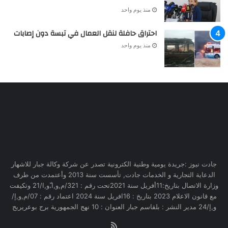
منذ يوم واحد
احتراق حافلة لنقل العمال في تبسة دون إصابات
منذ يوم واحد
جادت نيوز :جريدة يومية وطنية الكترونية تصدر عن شركة وكالة جبار للاشهار
الدعاية التجارية و الخدمات جادت, تأسست سنة 2013 وأعتمدت من طرف
وزارة الاتصال بتاريخ:11أفريل سنة 2021تحت رقم : 321/م,و,ا,ّو,ا/21 وتكيفت
مع قانون الاعلام 2023 بتاريخ : 16افريل سنة 2024 اعتماد رقم : 07/م,و,إ/
و,إ/24 مدير النشر : بلقاسم جبار العنوان : 10 نهج الجمهورية برج بوعريريج
RSS