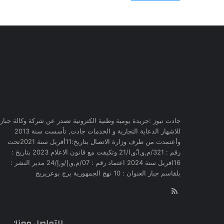
جادت نيوز :جريدة يومية وطنية الكترونية تصدر عن شركة وكالة جبار
للاشهار الدعاية التجارية و الخدمات جادت, تأسست سنة 2013
وأعتمدت من طرف وزارة الاتصال بتاريخ:11أفريل سنة 2021تحت
رقم : 321/م,و,ا,ّو,ا/21 وتكيفت مع قانون الاعلام 2023 بتاريخ :
16افريل سنة 2024 اعتماد رقم : 07/م,و,إ/و,إ/24 مدير النشر :
بلقاسم جبار العنوان : 10 نهج الجمهورية برج بوعريريج
RSS
للتواصل معنا: