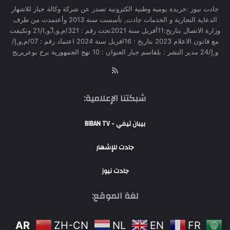
جادت نيوز :جريدة يومية وطنية الكترونية تصدر عن شركة وكالة جبار للاشهار
الدعاية التجارية و الخدمات جادت, تأسست سنة 2013 وأعتمدت من طرف
وزارة الاتصال بتاريخ:11أفريل سنة 2021تحت رقم : 321/م,و,ا,ّو,ا/21 وتكيفت
مع قانون الاعلام 2023 بتاريخ : 16افريل سنة 2024 اعتماد رقم : 07/م,و,إ/
و,إ/24 مدير النشر : بلقاسم جبار العنوان : 10 نهج الجمهورية برج بوعريريج
RSS
شبكتنا الإعلامية:
بيبان تيفي - BIBAN TV
جادت للإشهار
جادت نيوز
لغة الموقع:
AR
ZH-CN
NL
EN
FR