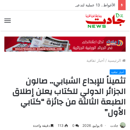
الأغواط.. 13 عملية لتدعيم شبكة الطرق وتحسين السلامة المرورية
الق
الرئيسية
/
أخبار ثقافية
أخبار ثقافية
تثميناً للإبداع الشبابي.. صالون
الجزائر الدولي للكتاب يعلن إطلاق
الطبعة الثالثة من جائزة “كتابي
الأول”
جادت
6 يوليو، 2026
0
113
دقيقة واحدة