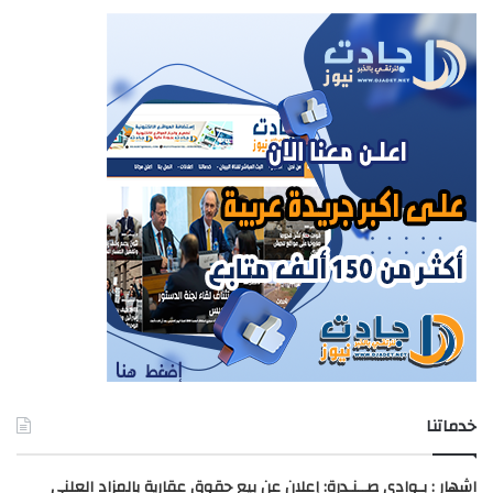
خدماتنا
اشهار : بـوادي صــنـدرة: إعلان عن بيع حقوق عقارية بالمزاد العلني