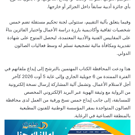
بأي جائزة أدبية سابقاً داخل الجزائر أو خارجها.
وفيما يتعلق بآلية التقييم، ستتولى لجنة تحكيم مستقلة تضم خمس
شخصيات ثقافية وأكاديمية بارزة دراسة الأعمال واختيار الفائزين بناءً
على المقاييس الفنية والأدبية المعتمدة، ليحصل المتوج على شهادة
تقديرية ومكافأة مالية تشجيعية تسلم له وسط فعاليات الصالون
الدولي.
هذا ودعت المحافظة الكتاب المهتمين بالترشح إلى إيداع ملفاتهم في
الفترة الممتدة من 6 جويلية الجاري وإلى غاية 5 أوت 2026 كآخر
أجل لاستلام الأعمال. وتشمل آلية المشاركة إرسال نسخة إلكترونية
من الرواية مع وثيقة الهوية عبر البريد الإلكتروني المخصص
للمسابقة، إلى جانب إيداع خمس نسخ ورقية من العمل لدى محافظة
الصالون المتواجدة بمقر المؤسسة الوطنية للفنون المطبعية
بالمنطقة الصناعية في الرغاية.