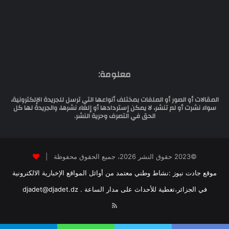
معلومة:
المقالات أو الصور أو الملفات بمختلف أنواعها التي ترسل للجريدة الإلكترونية،
سواء نشرت أو لم تنشر، لا يمكن إستردادها أو إلغاء نشرها، والجريدة لها كل
الحق في التصرف وحرية النشر.
©2023 حقوق النشر 2026، جميع الحقوق محفوظة |
موقع جادت نيوز :نشاط وطني معتمد من أوائل المواقع الإخبارية الالكترونية
في الجزائر،تغطية للأحداث على مدار الساعة . djadet@djadet.dz
RSS