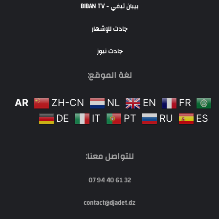
بيبان تيفي - BIBAN TV
جادت للإشهار
جادت نيوز
لغة الموقع:
AR
ZH-CN
NL
EN
FR
DE
IT
PT
RU
ES
للتواصل معنا:
32 61 40 94 07
contact@djadet.dz