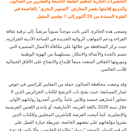
التحضيرات الجارية لتنظيم الطبعة التاسعة والعشرين من الصالون،
والمزمع إقامتها بقصر المعارض “الصنوبر البحري” بالعاصمة في
الفترة الممتدة من 28 أكتوبر إلى 7 نوفمبر المقبل.
وتسعى هذه الجائزة، التي باتت موعداً سنوياً مرتقباً، إلى ترقية ثقافة
القراءة ودعم المواهب الروائية الجديدة في الساحة الأدبية الجزائرية.
حيث تركز المحافظة من خلالها على مكافأة الأعمال المتميزة التي
تتسم بالجدة والأصالة والابتكار، مستلهمةً من الهوية الوطنية
وموروثها الثقافي المتعدد منبعاً للإبداع والانفتاح على الآفاق الجمالية
للأدب العالمي.
وقد وضعت محافظة الصالون جملة من المعايير للراغبين في خوض
غمار المسابقة؛ حيث يفتح باب الترشح للكتاب الجزائريين الذين لا
تتجاوز أعمارهم خمسة وثلاثين عاماً، والذين أصدروا رواياتهم الأولى
خلال سنة 2026 باللغة العربية، الأمازيغية، أو بإحدى اللغتين الفرنسية
والإنجليزية. كما أتيحت الفرصة للناشرين المحليين وللكتاب الذين
نشروا مؤلفاتهم على نفقتهم الخاصة، شريطة حيازة العمل على
الترقيم الدولي الموحد “ردمك” والإيداع القانوني، وألا يكون قد توج