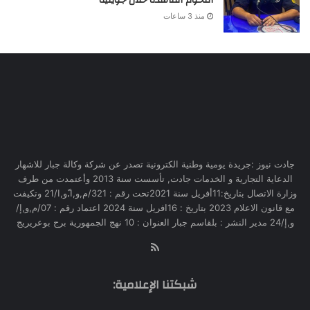
منذ 3 ساعات
جادت نيوز :جريدة يومية وطنية الكترونية تصدر عن شركة وكالة جبار للاشهار
الدعاية التجارية و الخدمات جادت, تأسست سنة 2013 وأعتمدت من طرف
وزارة الاتصال بتاريخ:11أفريل سنة 2021تحت رقم : 321/م,و,ا,ّو,ا/21 وتكيفت
مع قانون الاعلام 2023 بتاريخ : 16افريل سنة 2024 اعتماد رقم : 07/م,و,إ/
و,إ/24 مدير النشر : بلقاسم جبار العنوان : 10 نهج الجمهورية برج بوعريريج
RSS
شبكتنا الإعلامية: