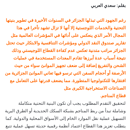
بقلم: سعدي العربي
رغم الجهود التي تبذلها الجزائر في السنوات الأخيرة في تطوير بنيتها
التحتية والخدمات اللوجستية إلا أنها لا تزال تشهد تأخرا في هذا
المجال الأمر الذي ينعكس على أدائها في المؤشرات العالمية مثل
تقارير صندوق النقد الدولي ومؤشرات التنافسية والابتكار حيث تحتل
الجزائر مراتب متدنية تعكس عدم كفاءة القطاع اللوجيستي وذلك
نتيجة أسباب عدة أبرزها تقادم المعدات المستخدمة في عمليات
الشحن والتفريغ إضافة إلى ضعف تجهيز الموانئ سواء من حيث
الأرصفة أو أحجام السفن التي ترسو فيها تعاني الموانئ الجزائرية من
افتقارها للتكنولوجيا المتطورة. مما يضعف قدرتها على التعامل مع
الصناعات الاستخراجية الكبرى مثل
قطاع المناجم.
لتحقيق التقدم المطلوب يجب أن تكون البنية التحتية متكاملة
وشاملة تبدأ من ربط المناجم بشبكة السكك الحديدية أو الطرق البرية
التسهيل عملية نقل الموارد الخام إلى الأسواق المحلية والدولية. كما
يتطلب تعزيز هذا القطاع اعتماد أنظمة رقمية حديثة تسهل عملية تتبع