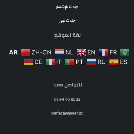
جادت للإشهار
جادت نيوز
لغة الموقع:
AR
ZH-CN
NL
EN
FR
DE
IT
PT
RU
ES
للتواصل معنا:
32 61 40 94 07
contact@djadet.dz