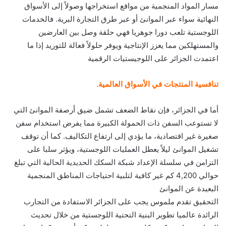
مسار المواد المنجمية من مواقع استخراجها وصولاً إلى الأسواق
النهائية سواء عبر الموانئ أو عبر طرق التجارة البرية. فالخدمات
اللوجستية تلعب دورا جوهريا فهي حلقة وصل بين العارضين
والمستهلكين مما يعزز الإنتاجية ويوفر حلولاً فعالة للتوريد إذا ما
اعتمدت الجزائر على اللوجيستيات الرقمية
تنافسية المنتجات في الأسواق العالمية.
أما في الجزائر، فإن نقاط الضعف تشمل ضيق أرصفة الموانئ التي
لا تستوعب السفن ذات الحمولة الكبيرة مما يفرض استخدام سفن
صغيرة غير اقتصادية، ما يؤدي إلى ارتفاع التكاليف. كما أن توقف
تشغيل الموانئ ليلاً يعطل العمليات اللوجستية، ويؤثر سلبا على
التزامن في سلسلة الإعداد شبكة السكك الحديدية الحالية التي تبلغ
حوالي 4,200 كم غير كافية لتلبية احتياجات المناطق المنجمية
البعيدة عن الموانئ
التحقيق تقدم ملموس يجب على الجزائر الاستفادة من التجارب
الرائدة عالميا تطوير البنية التحتية اللوجستية من خلال تحديث