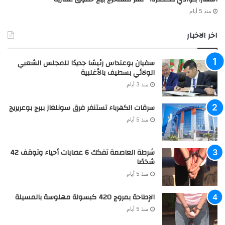
منذ 5 أيام
اخر الاخبار
سفيان بوعنداس رئيسًا جديدًا للمجلس الشعبي
الولائي بسطيف بالأغلبية
منذ 3 أيام
سرقات الكهرباء تستنفر فرق سونلغاز ببرج بوعريريج
منذ 5 أيام
شرطة العاصمة تفكك 6 عصابات أحياء وتوقف 42
شخصًا
منذ 5 أيام
الإطاحة بمروج 420 كبسولة مهلوسة بالمسيلة
منذ 5 أيام