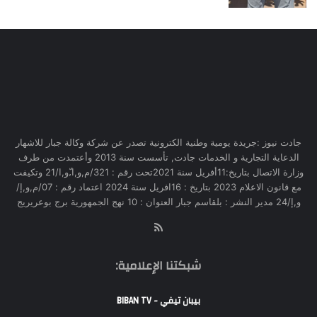
جادت نيوز :جريدة يومية وطنية الكترونية تصدر عن شركة وكالة جبار للاشهار
الدعاية التجارية و الخدمات جادت, تأسست سنة 2013 وأعتمدت من طرف
وزارة الاتصال بتاريخ:11أفريل سنة 2021تحت رقم : 321/م,و,ا,ّو,ا/21 وتكيفت
مع قانون الاعلام 2023 بتاريخ : 16افريل سنة 2024 اعتماد رقم : 07/م,و,إ/
و,إ/24 مدير النشر : بلقاسم جبار العنوان : 10 نهج الجمهورية برج بوعريريج
RSS
شبكتنا الإعلامية:
بيبان تيفي - BIBAN TV