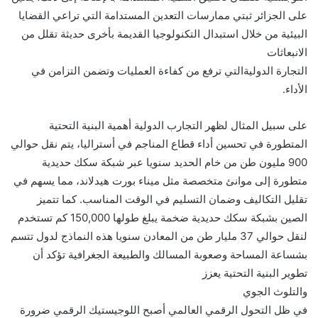
على الجزائر ثبتي ممارسات التعدين المستدامة التي تراعي القضايا
البيئية من خلال استبدال التكنولوجيا القديمة بأخرى حديثة تقلل من
الانبعاثات
التجارة الدوليةالتي ترفع من كفاءة العمليات وتضمن التزامن في
الأداء.
على سبيل المثال لظهر التجارب الدولية أهمية البنية التحتية
المتطورة في تحسين أداء قطاع المناجم في أستراليا، يتم نقل حوالي
900 مليون طن من خام الحديد سنويا عبر شبكة سكك حديدية
متطورة إلى موانئ متخصصة مثل ميناء بورت هيدلاند، مما يسهم في
تقليل التكاليف وضمان التسليم في الوقت المناسب. كما تتميز
الصين بشبكة سكك حديدية ضخمة يبلغ طولها 150,000 كم تستخدم
لنقل حوالي 37 مليار طن من المعادن سنويا هذه النماذج لدول تتسم
بشساعة المساحة وصعوبة المسالك والطبيعة الجغرافية تؤكد أن
تطوير البنية التحتية يعزز
والتلوث الجوي
في ظل التحول الرقمي العالمي أصبح اللوجيستيك الرقمي ضرورة