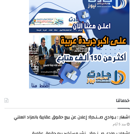
خدماتنا
اشهار : بـوادي صــنـدرة: إعلان عن بيع حقوق عقارية بالمزاد العلني
منذ 5 أيام
اشهار: بـوادي صــنـدرة: نشر مستخرج بيع حقوق عقارية