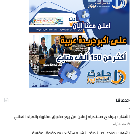
خدماتنا
اشهار : بـوادي صــنـدرة: إعلان عن بيع حقوق عقارية بالمزاد العلني
منذ 4 أيام
اشهار: بـوادي صــنـدرة: نشر مستخرج بيع حقوق عقارية