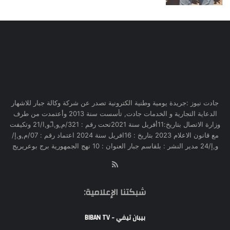
جادت نيوز :جريدة يومية وطنية الكترونية تصدر عن شركة وكالة جبار للاشهار
الدعاية التجارية و الخدمات جادت, تأسست سنة 2013 وأعتمدت من طرف
وزارة الاتصال بتاريخ:11أفريل سنة 2021تحت رقم : 321/م,و,ا,ّو,ا/21 وتكيفت
مع قانون الاعلام 2023 بتاريخ : 16افريل سنة 2024 اعتماد رقم : 07/م,و,إ/
و,إ/24 مدير النشر : بلقاسم جبار العنوان : 10 نهج الجمهورية برج بوعريريج
RSS
شبكتنا الإعلامية:
بيبان تيفي - BIBAN TV