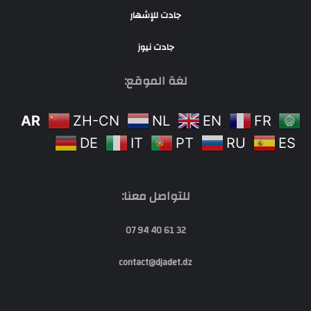
جادت للإشهار
جادت نيوز
لغة الموقع:
AR
ZH-CN
NL
EN
FR
DE
IT
PT
RU
ES
للتواصل معنا:
32 61 40 94 07
contact@djadet.dz