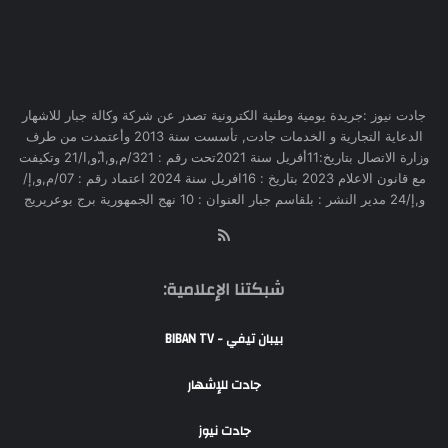
جادت نيوز :جريدة يومية وطنية الكترونية تصدر عن شركة وكالة جبار للاشهار
الدعاية التجارية و الخدمات جادت, تأسست سنة 2013 وأعتمدت من طرف
وزارة الاتصال بتاريخ:11أفريل سنة 2021تحت رقم : 321/م,و,ا,ّو,ا/21 وتكيفت
مع قانون الاعلام 2023 بتاريخ : 16افريل سنة 2024 اعتماد رقم : 07/م,و,إ/
و,إ/24 مدير النشر : بلقاسم جبار العنوان : 10 نهج الجمهورية برج بوعريريج
RSS
شبكتنا الإعلامية:
بيبان تيفي - BIBAN TV
جادت للإشهار
جادت نيوز